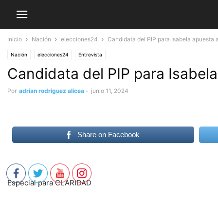
Inicio
Nación
elecciones24
Candidata del PIP para Isabela apuesta 
Nación
elecciones24
Entrevista
Candidata del PIP para Isabel
Por
adrian rodriguez alicea
-
junio 11, 2024
Share on Facebook
Especial para CLARIDAD