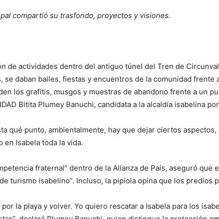
cipal compartió su trasfondo, proyectos y visiones.
alón de actividades dentro del antiguo túnel del Tren de Circunva
 se daban bailes, fiestas y encuentros de la comunidad frente a
en los grafitis, musgos y muestras de abandono frente a un pu
DAD Bitita Plumey Banuchi, candidata a la alcaldía isabelina por
asta qué punto, ambientalmente, hay que dejar ciertos aspectos,
 en Isabela toda la vida.
petencia fraternal” dentro de la Alianza de País, aseguró que e
de turismo isabelino”. Incluso, la pipiola opina que los predios
por la playa y volver. Yo quiero rescatar a Isabela para los isab
stas”, declaró Plumey Banuchi, quien distingue la protección a