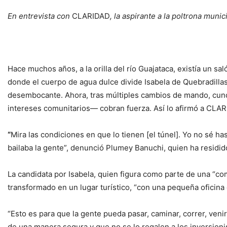
En entrevista con
CLARIDAD
, la aspirante a la poltrona muni
Hace muchos años, a la orilla del río Guajataca, existía un s
donde el cuerpo de agua dulce divide Isabela de Quebradillas,
desembocante. Ahora, tras múltiples cambios de mando, cund
intereses comunitarios— cobran fuerza. Así lo afirmó a CLARI
“
Mira las condiciones en que lo tienen [el túnel]. Yo no sé h
bailaba la gente”, denunció Plumey Banuchi, quien ha residido
La candidata por Isabela, quien figura como parte de una “com
transformado en un lugar turístico, “con una pequeña oficina 
“Esto es para que la gente pueda pasar, caminar, correr, venir 
de una manera segura y que no se lo regalen a los inversioni