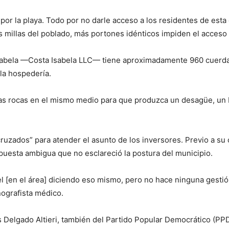
por la playa. Todo por no darle acceso a los residentes de est
as millas del poblado, más portones idénticos impiden el acceso a
sabela —Costa Isabela LLC— tiene aproximadamente 960 cuerdas d
 la hospedería.
smas rocas en el mismo medio para que produzca un desagüe, un 
s cruzados” para atender el asunto de los inversores. Previo a s
puesta ambigua que no esclareció la postura del municipio.
pel [en el área] diciendo eso mismo, pero no hace ninguna gest
nografista médico.
los Delgado Altieri, también del Partido Popular Democrático (P