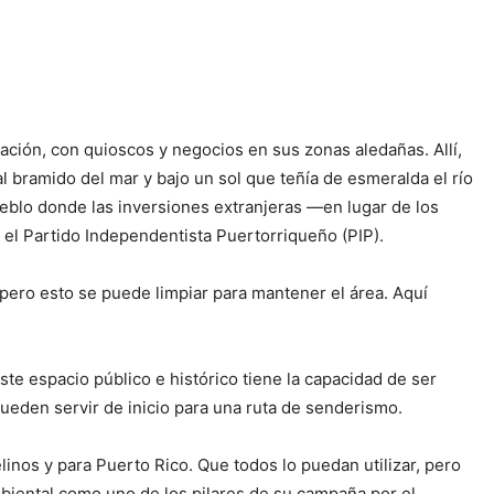
lación, con quioscos y negocios en sus zonas aledañas. Allí,
l bramido del mar y bajo un sol que teñía de esmeralda el río
eblo donde las inversiones extranjeras —en lugar de los
 el Partido Independentista Puertorriqueño (PIP).
 pero esto se puede limpiar para mantener el área. Aquí
ste espacio público e histórico tiene la capacidad de ser
 pueden servir de inicio para una ruta de senderismo.
elinos y para Puerto Rico. Que todos lo puedan utilizar, pero
mbiental como uno de los pilares de su campaña por el