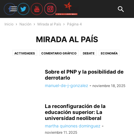
Inicio
Nación
Mirada al País
Página 4
MIRADA AL PAÍS
ACTIVIDADES
COMENTARIO GRÁFICO
DEBATE
ECONOMÍA
EDITORIAL
ELECCIONES24
EN MEMORIA
ENTREVISTA
FESTIVAL CLARIDAD
INTERNACIONALES
MIRADA AL PAÍS
NOTICIAS
Sobre el PNP y la posibilidad de
OPINIÓN
RECURSOS
derrotarlo
REPORTAJE
ULTIMAS NOTICIAS
manuel-de-j-gonzalez
-
noviembre 18, 2025
La reconfiguración de la
educación superior: La
universidad neoliberal
martha quinones dominguez
-
noviembre 11, 2025