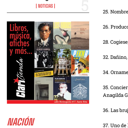
NOTICIAS
25. Nombre 
26. Produc
28. Cogiese
32. Dañino, 
34. Orname
35. Concie
Anagilda Ga
36. Las bru
NACIÓN
37. Uno de 