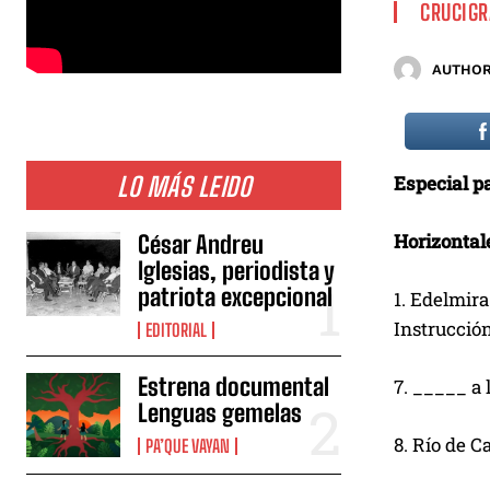
CRUCIG
AUTHOR
LO MÁS LEIDO
Especial 
Horizontal
César Andreu
Iglesias, periodista y
patriota excepcional
1. Edelmira
Instrucción
EDITORIAL
Estrena documental
7. _____ a 
Lenguas gemelas
8. Río de C
PA’QUE VAYAN