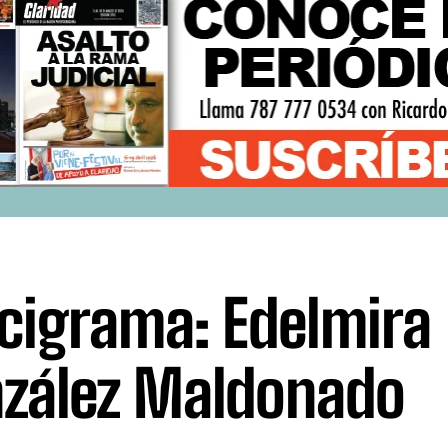
cigrama: Edelmira
zález Maldonado