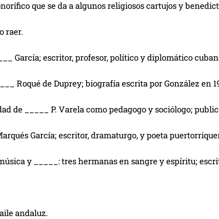
onorífico que se da a algunos religiosos cartujos y benedict
o raer.
___ García; escritor, profesor, político y diplomático cuban
___ Roqué de Duprey; biografía escrita por González en 1
dad de _____ P. Varela como pedagogo y sociólogo; public
arqués García; escritor, dramaturgo, y poeta puertorrique
 música y _____: tres hermanas en sangre y espíritu; escr
baile andaluz.