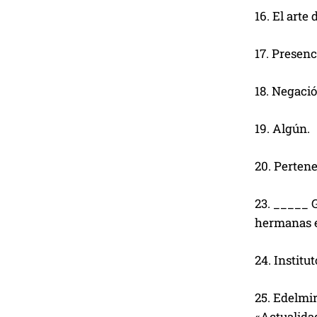
16.
El arte 
17. Presenc
18. Negació
19. Algún.
20. Pertene
23. _____ G
hermanas en
24. Institu
25. Edelmir
«Actualida