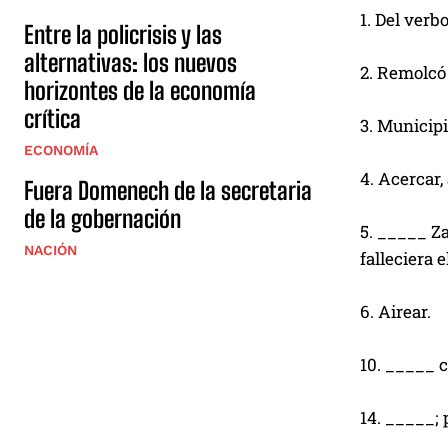
1. Del verb
Entre la policrisis y las
alternativas: los nuevos
2. Remolcó
horizontes de la economía
crítica
3. Municip
ECONOMÍA
4. Acercar,
Fuera Domenech de la secretaria
de la gobernación
5. _____ Za
NACIÓN
falleciera e
6. Airear.
10. _____ c
14. _____; 