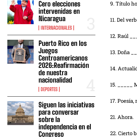
Cero elecciones
9. Título h
intervenidas en
Nicaragua
11. Del verb
INTERNACIONALES
12. Raúl __
Puerto Rico en los
Juegos
13. Doña __
Centroamericanos
2026:Reafirmación
14. Actuali
de nuestra
nacionalidad
15. _____ M
DEPORTES
17. Poesía,
Siguen las iniciativas
para conversar
21. Ahora.
sobre la
independencia en el
22. Cierto 
Congreso