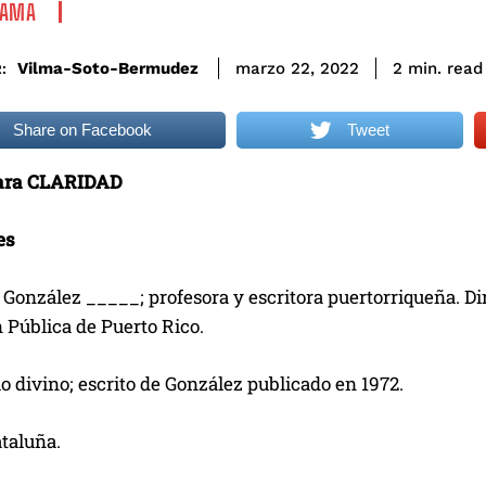
RAMA
read
Vilma-Soto-Bermudez
2
min.
marzo 22, 2022
:
Share on Facebook
Tweet
para CLARIDAD
es
 González _____; profesora y escritora puertorriqueña. Di
 Pública de Puerto Rico.
lo divino; escrito de González publicado en 1972.
ataluña.