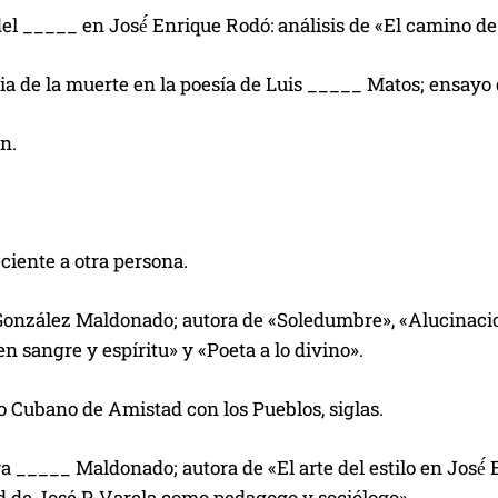
del _____ en José́ Enrique Rodó
: análisis de «El camino de
ia de la muerte en la poesía de Luis _____ Matos; ensayo
n.
ciente a otra persona.
onzález Maldonado; autora de «Soledumbre», «Alucinacione
 sangre y espíritu» y «Poeta a lo divino».
to Cubano de Amistad con los Pueblos, siglas.
a _____ Maldonado; autora de «El arte del estilo en José
́
d de José P. Varela como pedagogo y sociólogo».