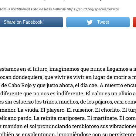
tomus noctitherus) Foto de Ross Gallardy https://ebird.org/species/purnig1
Share on Facebook
Tweet
stamos en el futuro, imaginemos que nunca llegamos a inv
tocan dondequiera, que vivir es vivir en lugar de morir a m
 de Cabo Rojo y que justo ahora, el día cae. A nuestro enc
diferente que no nos es indiferente. El calor es un alivio a
sin esfuerzo los trinos, muchos, de los pájaros, casi com
enor. La viuda. El playero. El ruiseñor. El chorlito. El turpi
elícano pardo. La reinita mariposera. El martinete. El com
er mandan el sol pronunciando tembloroso sus vibraciones
ambién se envalentonan, imponiéndose con su persistente 