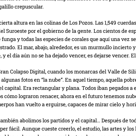
galillo crepuscular.
ierta altura en las colinas de Los Pozos. Las 1,549 cuerda
el Suroeste por el gobierno de la gente. Los cientos de e
 funga y todas las especies de corales que aquí una vez s
trado. El mar, abajo, alrededor, es un murmullo incierto 
, y el día aún no se ha dejado vencer, es dejarse vencer. E
ran Colapso Digital, cuando los monarcas del Valle de Si
algunas fotos en “la nube”. En aquel tiempo, aquella pob
l capital. Era rectangular y plana. Todos iban pegados a
 cómo lograron renacer, ahora en el futuro tenemos nub
erpos han vuelto a erguirse, capaces de mirar cielo y hor
 también abolimos los partidos y el capital… Después de to
úper fácil. Aunque cueste creerlo, el estudio, las artes y lo