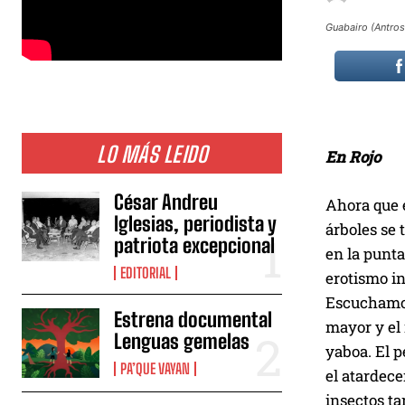
Guabairo (Antros
LO MÁS LEIDO
En Rojo
César Andreu
Ahora que e
Iglesias, periodista y
árboles se 
patriota excepcional
en la punta
EDITORIAL
erotismo in
Escuchamos 
Estrena documental
mayor y el m
Lenguas gemelas
yaboa. El p
PA’QUE VAYAN
el atardec
insectos t