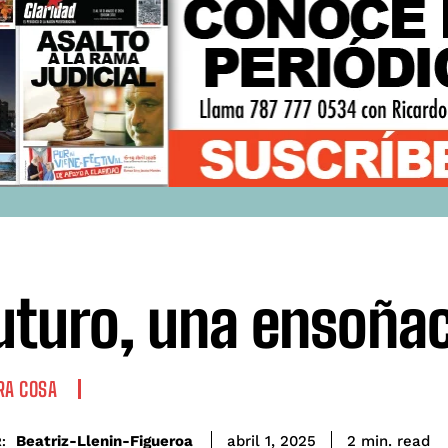
futuro, una ensoña
RA COSA
read
Beatriz-Llenin-Figueroa
2
min.
abril 1, 2025
: