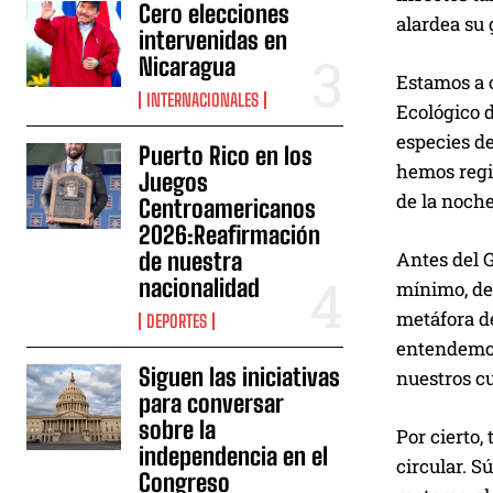
Cero elecciones
alardea su 
intervenidas en
Nicaragua
Estamos a c
INTERNACIONALES
Ecológico d
especies de
Puerto Rico en los
hemos regis
Juegos
de la noche
Centroamericanos
2026:Reafirmación
Antes del G
de nuestra
nacionalidad
mínimo, de 
metáfora de
DEPORTES
entendemos
Siguen las iniciativas
nuestros cu
para conversar
sobre la
Por cierto,
independencia en el
circular. S
Congreso