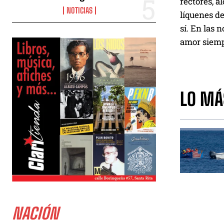
rectores, a
NOTICIAS
líquenes de 
sí. En las 
amor siemp
LO MÁ
NACIÓN