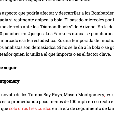
 aspecto que podría afectar y descarrilar a los Bombarder
gia si realmente golpea la bola. El pasado miércoles por
una derrota ante los “Diamondbacks” de Arizona. En la de
0 ponches en 2 juegos. Los Yankees nunca se poncharon 1
 marcado esa fea estadística. Es una temporada de much
s analistas son demasiados. Si no se le da a la bola o se 
teador quien lo utiliza el que importa o es el factor clave.
e seguir
ntgomery
ta novato de los Tampa Bay Rays, Mason Montgomery
,
es u
 está promediando poco menos de 100 mph en su recta en e
o que
solo otros tres zurdos
en la era de seguimiento de la