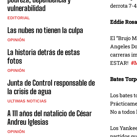
derrota 7-4
vulnerabilidad
EDITORIAL
Eddie Rosa
Las nubes no tienen la culpa
El “Brujo M
OPINIÓN
Angeles Dod
La historia detrás de estas
carreras 
fotos
ESTAR!
#
OPINIÓN
Bates Torp
Junta de Control responsable de
la crisis de agua
Los bates t
ULTIMAS NOTICIAS
Prácticame
No a todos 
A 111 años del natalicio de César
Andreu Iglesias
Los Yankees
OPINIÓN
partidos qu