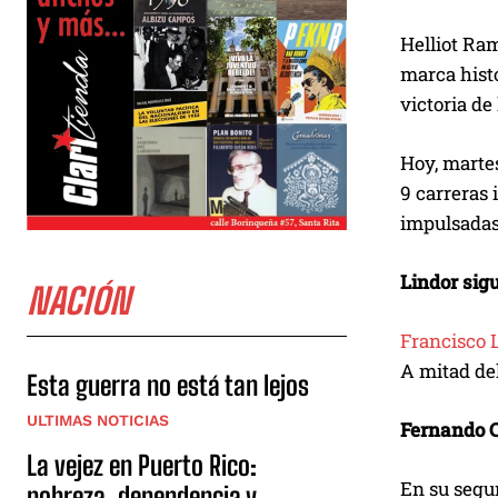
Helliot Ra
marca histó
victoria de
Hoy, martes
9 carreras 
impulsadas
Lindor sig
NACIÓN
Francisco 
A mitad del
Esta guerra no está tan lejos
ULTIMAS NOTICIAS
Fernando 
La vejez en Puerto Rico:
En su segu
pobreza, dependencia y