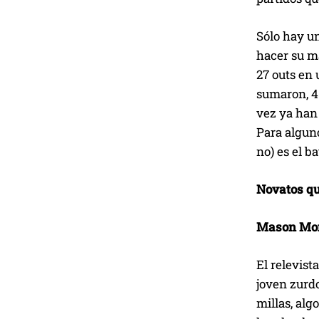
Sólo hay un
hacer su ma
27 outs en 
sumaron, 4
vez ya han
Para alguno
no) es el ba
Novatos qu
Mason Mo
El relevis
joven zurdo
millas, alg