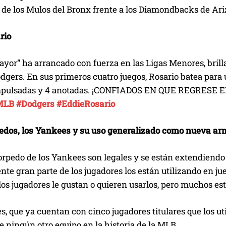
 de los Mulos del Bronx frente a los Diamondbacks de Ariz
rio
ayor” ha arrancado con fuerza en las Ligas Menores, brill
gers. En sus primeros cuatro juegos, Rosario batea para u
impulsadas y 4 anotadas. ¡CONFIADOS EN QUE REGR
MLB
#Dodgers
#EddieRosario
edos, los Yankees y su uso generalizado como nueva ar
orpedo de los Yankees son legales y se están extendiendo
nte gran parte de los jugadores los están utilizando en 
los jugadores le gustan o quieren usarlos, pero muchos e
, que ya cuentan con cinco jugadores titulares que los ut
e ningún otro equipo en la historia de la MLB.