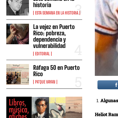
historia
ESTA SEMANA EN LA HISTORIA
La vejez en Puerto
Rico: pobreza,
dependencia y
vulnerabilidad
EDITORIAL
Ráfaga 50 en Puerto
Rico
PA’QUE VAYAN
Algunas
Heliot Ram