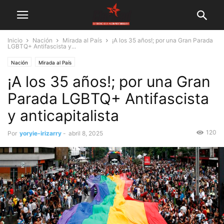
Inicio
Nación
Mirada al País
¡A los 35 años!; por una Gran Parada
LGBTQ+ Antifascista y...
Nación
Mirada al País
¡A los 35 años!; por una Gran
Parada LGBTQ+ Antifascista
y anticapitalista
120
Por
yoryie-irizarry
-
abril 8, 2025