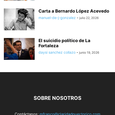
Carta a Bernardo López Acevedo
manuel-de-j-gonzalez
-
julio 22, 2026
El suicidio político de La
Fortaleza
daysi sanchez collazo
-
junio 19, 2026
SOBRE NOSOTROS
Contáctanos:
mfranco@claridadpuertorico.com