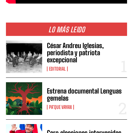
LO MÁS LEIDO
César Andreu Iglesias,
periodista y patriota
excepcional
EDITORIAL
Estrena documental Lenguas
gemelas
PA’QUE VAYAN
Cero elecciones intervenidas