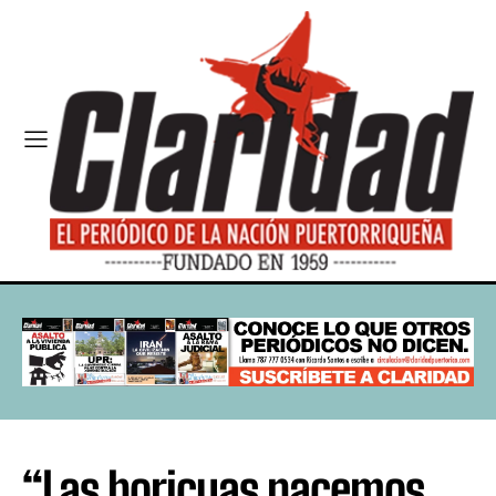
“Las boricuas nacemos