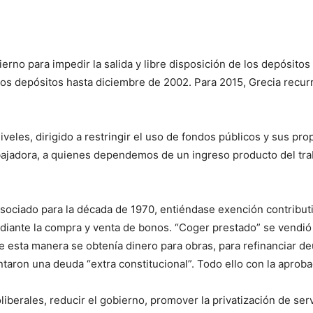
bierno para impedir la salida y libre disposición de los depósit
os depósitos hasta diciembre de 2002. Para 2015, Grecia recurr
veles, dirigido a restringir el uso de fondos públicos y sus prop
abajadora, a quienes dependemos de un ingreso producto del tra
sociado para la década de 1970, entiéndase exención contribut
ante la compra y venta de bonos. “Coger prestado” se vendió an
De esta manera se obtenía dinero para obras, para refinanciar d
ntaron una deuda “extra constitucional”. Todo ello con la aproba
berales, reducir el gobierno, promover la privatización de ser