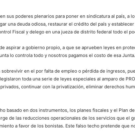
.
n sus poderes plenarios para poner en sindicatura al país, a los
r una deuda odiosa, restaurar el crédito del país y establecer 
rol Fiscal y delego en una jueza de distrito federal todo el pod
de aspirar a gobierno propio, a que se aprueben leyes en protec
Junta lo controla todo y nosotros pagamos el costo de esa Junta
da sobrevivir en el por falta de empleo o pérdida de ingresos,
se legislaron toda una serie de leyes especiales al amparo de
 privados, continuar con la privatización, eliminar derechos hu
techo basado en dos instrumentos, los planes fiscales y el Plan
 surge de las reducciones operacionales de los servicios que e
ento a favor de los bonistas. Este falso techo pretende que no