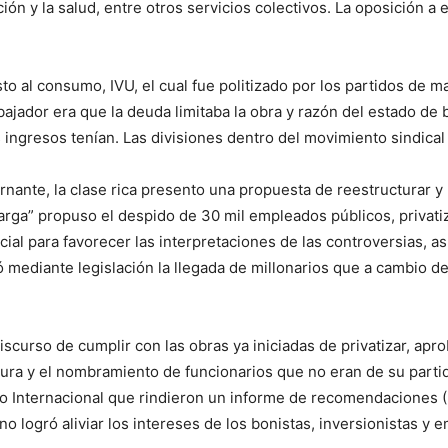
ión y la salud, entre otros servicios colectivos. La oposición a
to al consumo, IVU, el cual fue politizado por los partidos de 
jador era que la deuda limitaba la obra y razón del estado de b
ingresos tenían. Las divisiones dentro del movimiento sindical
nte, la clase rica presento una propuesta de reestructurar y reh
ga” propuso el despido de 30 mil empleados públicos, privatiz
ial para favorecer las interpretaciones de las controversias, as
diante legislación la llegada de millonarios que a cambio de r
iscurso de cumplir con las obras ya iniciadas de privatizar, apr
tura y el nombramiento de funcionarios que no eran de su parti
o Internacional que rindieron un informe de recomendaciones (I
o logró aliviar los intereses de los bonistas, inversionistas y e