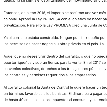
deuda. Ya se sentía el debilitamiento del movimiento sindical
Entonces, en pleno 2016, el imperio se reafirmo una vez más e
colonial. Aprobó la Ley PROMESA con el objetivo de hacer paga
privatización. Para ello la Ley PROMESA creó una Junta de Cont
Ya el corralito estaba construido. Ningún puertorriqueño pue
los permisos de hacer negocio u obra privada en el país. La 
Aquel que no desee vivir dentro del corralito, o que no pue
puertorriqueños y sobran tierras para la venta. En el 2017 
convenios colectivos, derechos a los trabajadores públicos y
los controles y permisos requeridos a los empresarios.
Al corralito colonial la Junta de Control le quiere hacer un 
en términos favorables a los bonistas. El dinero para pagar
de hasta 40 anos, como los impuestos al consumo y su rendimi