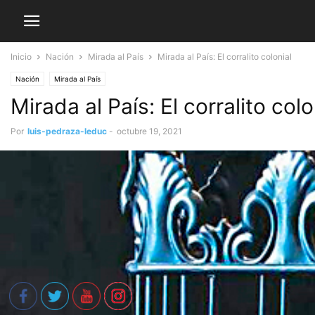
Inicio
Nación
Mirada al País
Mirada al País: El corralito colonial
Nación
Mirada al País
Mirada al País: El corralito colo
Por
luis-pedraza-leduc
-
octubre 19, 2021