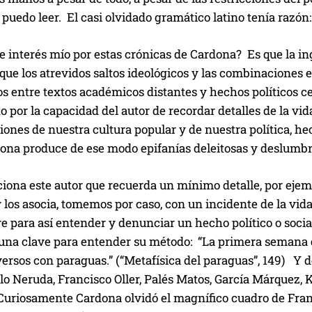
 puedo leer. El casi olvidado gramático latino tenía razón: 
e interés mío por estas crónicas de Cardona? Es que la i
 que los atrevidos saltos ideológicos y las combinaciones e
os entre textos académicos distantes y hechos políticos
o por la capacidad del autor de recordar detalles de la vid
ones de nuestra cultura popular y de nuestra política, he
dona produce de ese modo epifanías deleitosas y deslumbr
ona este autor que recuerda un mínimo detalle, por ejemp
 los asocia, tomemos por caso, con un incidente de la vi
re para así entender y denunciar un hecho político o soc
 una clave para entender su método: “La primera semana 
versos con paraguas.” (“Metafísica del paraguas”, 149) Y
lo Neruda, Francisco Oller, Palés Matos, García Márquez, 
Curiosamente Cardona olvidó el magnífico cuadro de Fra