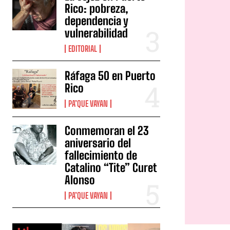
Rico: pobreza,
dependencia y
vulnerabilidad
EDITORIAL
Ráfaga 50 en Puerto
Rico
PA’QUE VAYAN
Conmemoran el 23
aniversario del
fallecimiento de
Catalino “Tite” Curet
Alonso
PA’QUE VAYAN