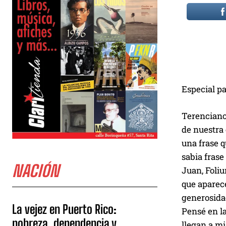
Especial p
Terenciano
de nuestra
una frase q
sabia fras
NACIÓN
Juan, Foliu
que aparec
generosida
La vejez en Puerto Rico:
Pensé en la
pobreza, dependencia y
llegan a mi