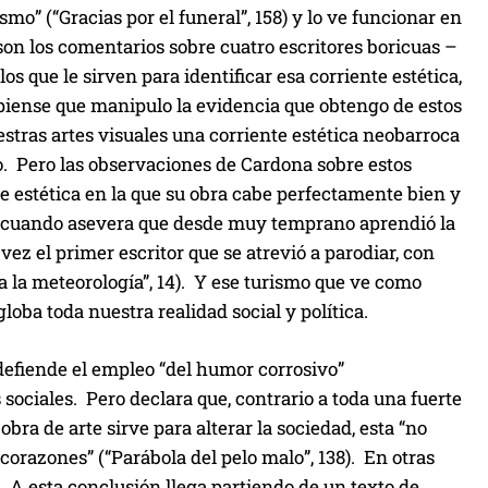
o” (“Gracias por el funeral”, 158) y lo ve funcionar en
on los comentarios sobre cuatro escritores boricuas –
s que le sirven para identificar esa corriente estética,
piense que manipulo la evidencia que obtengo de estos
estras artes visuales una corriente estética neobarroca
. Pero las observaciones de Cardona sobre estos
e estética en la que su obra cabe perfectamente bien y
nte cuando asevera que desde muy temprano aprendió la
 vez el primer escritor que se atrevió a parodiar, con
a la meteorología”, 14). Y ese turismo que ve como
loba toda nuestra realidad social y política.
efiende el empleo “del humor corrosivo”
 sociales. Pero declara que, contrario a toda una fuerte
bra de arte sirve para alterar la sociedad, esta “no
razones” (“Parábola del pelo malo”, 138). En otras
e. A esta conclusión llega partiendo de un texto de