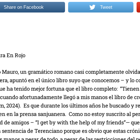
Share on Facebook
Tweet
ara En Rojo
 Mauro, un gramático romano casi completamente olvidado
 era, apuntó en el único libro suyo que conocemos – y lo
ue ha tenido mejor fortuna que el libro completo: “Tienen 
e cuando afortunadamente llegó a mis manos el libro de 
m, 2024). Es que durante los últimos años he buscado y r
en en la prensa sanjuanera. Como no estoy suscrito al pe
d de amigos – “I get by with the help of my friends”— qu
 sentencia de Terenciano porque es obvio que estas cróni
s manos a pesar de todo, a pesar de las restricciones del 