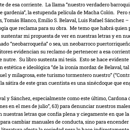
e de esa corriente. La llama “nuestro verdadero barroquism
 gardenia”, la estupenda película de Macha Colón. Pero s
, Tomás Blanco, Emilio S. Belaval, Luis Rafael Sánchez – lo
ogía que reclama para su obra. Me temo que habrá quien 
 sustentar mi propuesta de ver en nuestras letras y en nu
mado “neobarroqueña” o sea, un neobarroco puertorriqueño
itores evidencian su reclamo de pertenecer a esa corrient
se nutre. Su libro sustenta mi tesis. Esto se hace evide
n estética e ideológica “de la ironía mordaz de Belaval, tal
uel y milagrosa, este turismo tormentero nuestro” (“Contr
 la sátira de este gran cuentista es una sinécdoque que eng
al y Sánchez, especialmente como este último, Cardona d
nes en el mes de julio”, 63) para denunciar nuestros males
n nuestras letras que confía plena y ciegamente en que la o
para cambiar manuales de conducta, sino para encender co
a literatura afecta la sociedad pero lo hace indirectament