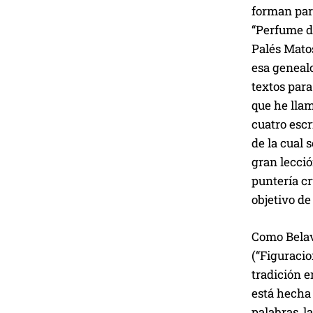
forman part
“Perfume de
Palés Matos
esa geneal
textos para
que he lla
cuatro escr
de la cual 
gran lecció
puntería cr
objetivo de
Como Belav
(“Figuracio
tradición e
está hecha 
palabras, l