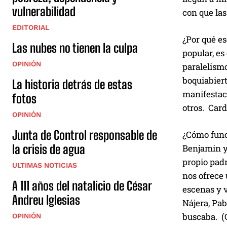
vulnerabilidad
con que las
EDITORIAL
¿Por qué es
Las nubes no tienen la culpa
popular, es
OPINIÓN
paralelism
boquiabiert
La historia detrás de estas
manifestaci
fotos
otros. Car
OPINIÓN
Junta de Control responsable de
¿Cómo funci
la crisis de agua
Benjamin y
propio pad
ULTIMAS NOTICIAS
nos ofrece
A 111 años del natalicio de César
escenas y 
Andreu Iglesias
Nájera, Pab
buscaba. (
OPINIÓN