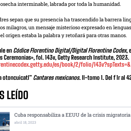
cosecha interminable, labrada por toda la humanidad.
res sepan que su presencia ha trascendido la barrera ling
os milagros, un mensaje misterioso expresado en lenguas.
el origen estaba la palabra y retoñará para otras manos.
ble en
Códice Florentino Digital/Digital Florentine Codex
, 
as Ceremonias», fol. 143v, Getty Research Institute, 2023.
orentinecodex.getty.edu/es/book/2/folio/143v?spTexts=
 otoncuicatl”
Cantares mexicanos
. II-tomo 1. Del f 1r al 4
S LEÍDO
Cuba responsabiliza a EEUU de la crisis migratoria
abril 18, 2023