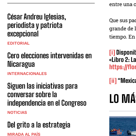
entre una 
César Andreu Iglesias,
Que sus pad
periodista y patriota
grande de l
excepcional
tiempo. En 
EDITORIAL
[i]
Disponi
Cero elecciones intervenidas en
«Libro 2: L
Nicaragua
https://fl
INTERNACIONALES
[ii]
“Mexica
Siguen las iniciativas para
conversar sobre la
LO MÁ
independencia en el Congreso
NOTICIAS
Del grito a la estrategia
MIRADA AL PAÍS