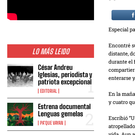
Especial pa
Encontré su
LO MÁS LEIDO
distante, d
durante el 
César Andreu
compartiera
Iglesias, periodista y
enterarse y
patriota excepcional
EDITORIAL
En la mañan
y cuatro q
Estrena documental
Lenguas gemelas
Escribió “U
PA’QUE VAYAN
atropellado
vida. Aun a