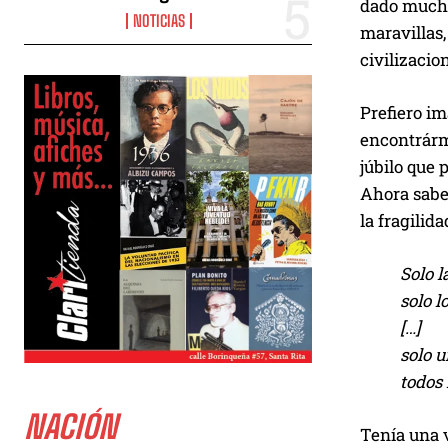
dado mucho 
NOTICIAS
maravillas,
civilizacio
Prefiero i
encontrárm
júbilo que 
Ahora sabe 
la fragilida
Solo l
solo l
[…]
solo 
todos 
NACIÓN
Tenía una v