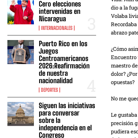
Cero elecciones
dio a la fu
intervenidas en
Volaba livi
Nicaragua
Recordaba b
INTERNACIONALES
abrazo pate
Puerto Rico en los
¿Cómo asimi
Juegos
Encuentro t
Centroamericanos
2026:Reafirmación
maestro de 
de nuestra
dolor? ¿Por
nacionalidad
opuestas?
DEPORTES
No me queda
Siguen las iniciativas
para conversar
Le gustaba 
sobre la
precisión g
independencia en el
pudiera esc
Congreso