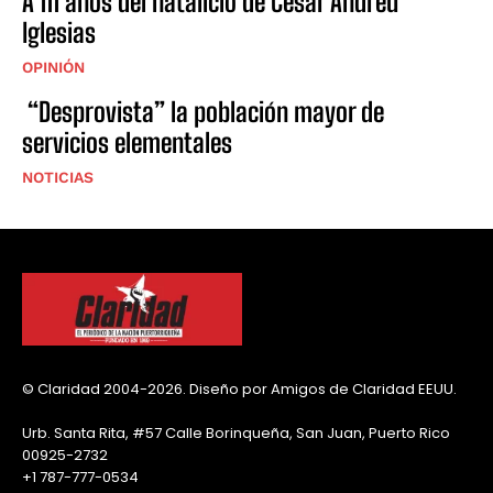
A 111 años del natalicio de César Andreu
Iglesias
OPINIÓN
“Desprovista” la población mayor de
servicios elementales
NOTICIAS
© Claridad 2004-2026. Diseño por Amigos de Claridad EEUU.
Urb. Santa Rita, #57 Calle Borinqueña, San Juan, Puerto Rico
00925-2732
+1 787-777-0534