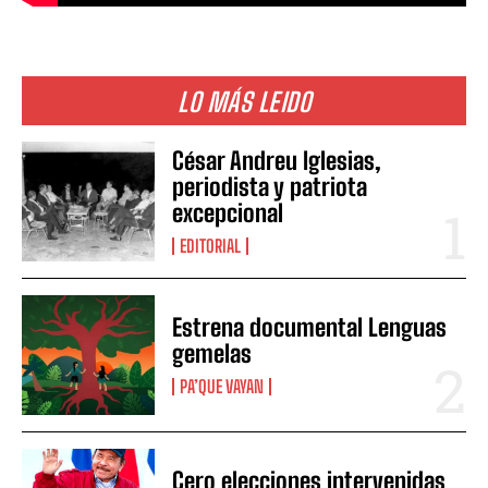
LO MÁS LEIDO
César Andreu Iglesias,
periodista y patriota
excepcional
EDITORIAL
Estrena documental Lenguas
gemelas
PA’QUE VAYAN
Cero elecciones intervenidas