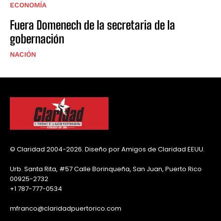
ECONOMÍA
Fuera Domenech de la secretaria de la
gobernación
NACIÓN
© Claridad 2004-2026. Diseño por Amigos de Claridad EEUU.
Urb. Santa Rita, #57 Calle Borinqueña, San Juan, Puerto Rico
00925-2732
+1 787-777-0534
mfranco@claridadpuertorico.com