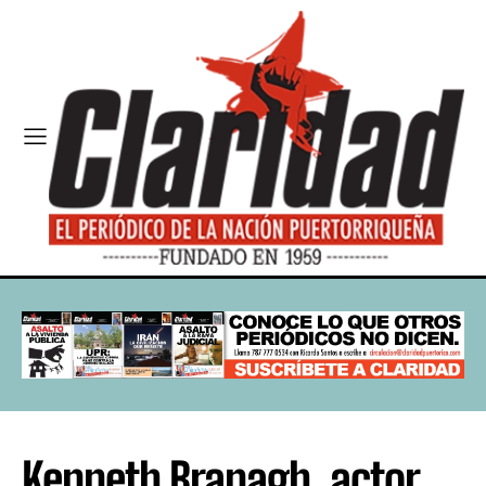
Kenneth Branagh, actor