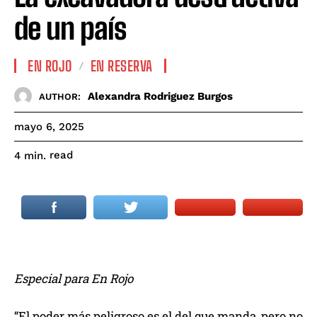
de un país
EN ROJO
EN RESERVA
Alexandra Rodriguez Burgos
AUTHOR:
mayo 6, 2025
read
4
min.
Especial para En Rojo
“El poder más peligroso es el del que manda, pero no