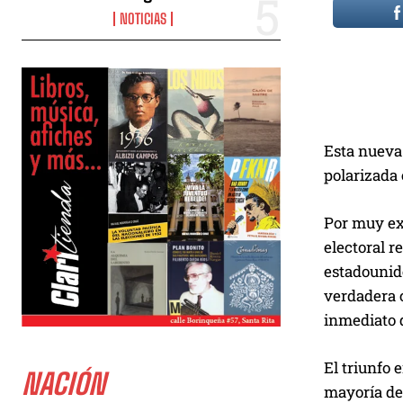
NOTICIAS
Esta nueva
polarizada 
Por muy ext
electoral r
estadounide
verdadera c
inmediato d
El triunfo 
NACIÓN
mayoría del