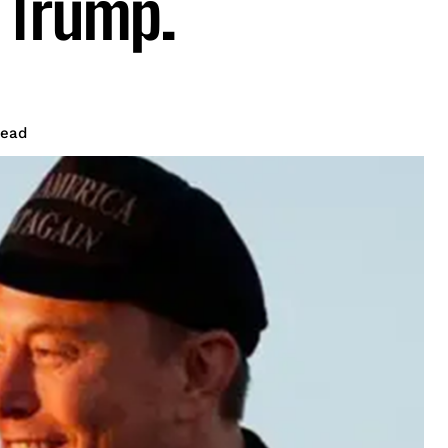
 Trump.
read