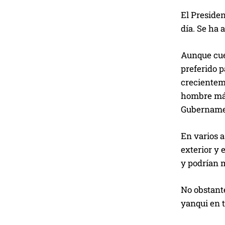
El Presiden
día. Se ha 
Aunque cuen
preferido p
crecienteme
hombre más
Gubernamen
En varios 
exterior y 
y podrían m
No obstante
yanqui en t