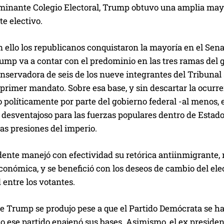
minante Colegio Electoral, Trump obtuvo una amplia mayor
te electivo.
n ello los republicanos conquistaron la mayoría en el Sen
rump va a contar con el predominio en las tres ramas del g
onservadora de seis de los nueve integrantes del Tribuna
primer mandato. Sobre esa base, y sin descartar la ocurre
 políticamente por parte del gobierno federal -al menos, e
 desventajoso para las fuerzas populares dentro de Estado
as presiones del imperio.
dente manejó con efectividad su retórica antiinmigrante,
conómica, y se benefició con los deseos de cambio del ele
 entre los votantes.
de Trump se produjo pese a que el Partido Demócrata se h
lo ese partido enajenó sus bases. Asimismo, el ex presid