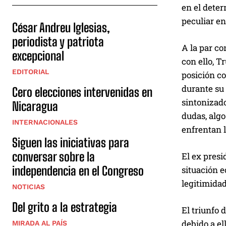
en el deter
peculiar en
César Andreu Iglesias,
periodista y patriota
A la par co
excepcional
con ello, T
EDITORIAL
posición c
durante su 
Cero elecciones intervenidas en
sintonizado
Nicaragua
dudas, algo
INTERNACIONALES
enfrentan l
Siguen las iniciativas para
conversar sobre la
El ex presi
independencia en el Congreso
situación e
legitimidad
NOTICIAS
Del grito a la estrategia
El triunfo 
debido a el
MIRADA AL PAÍS