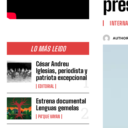
pre
INTERNA
AUTHOR
LO MÁS LEIDO
César Andreu
Iglesias, periodista y
patriota excepcional
EDITORIAL
Estrena documental
Lenguas gemelas
PA’QUE VAYAN