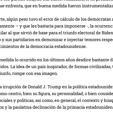
que enfrenta, que en buena medida fueron instrumentalizad
rte, algún peso tuvo el error de cálculo de los demócratas
mente – y que les bastaría para imponerse -, la ocurrenci
lar al que sirvió de base para el triunfo electoral de Biden
y sus partidarios en demonizar e inyectar temores respect
 cimientos de la democracia estadounidense.
medida lo ocurrido en los últimos años desdice bastante
dos. La idea de un país inspirador, de formas civilizadas, 
riunfo, rompe con esa imagen.
la irrupción de Donald J. Trump en la política estadounid
o centro, bien su figura, su personalidad, o bien consid
ociales y políticas, así como, en general, el contexto y bú
íos y la paulatina declinación de la primacía estadouniden