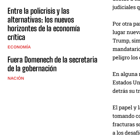
judiciales 
Entre la policrisis y las
alternativas: los nuevos
Por otra pa
horizontes de la economía
lugar nueva
crítica
Trump, simi
ECONOMÍA
mandatario 
peligro los
Fuera Domenech de la secretaria
de la gobernación
En alguna 
NACIÓN
Estados Uni
detrás su t
El papel y 
tomando com
fracturas s
a los desaf