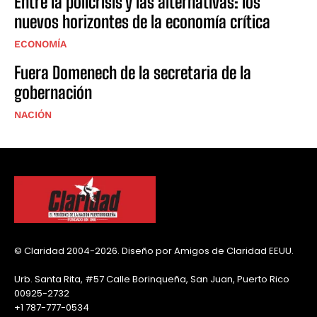
Entre la policrisis y las alternativas: los
nuevos horizontes de la economía crítica
ECONOMÍA
Fuera Domenech de la secretaria de la
gobernación
NACIÓN
© Claridad 2004-2026. Diseño por Amigos de Claridad EEUU.
Urb. Santa Rita, #57 Calle Borinqueña, San Juan, Puerto Rico
00925-2732
+1 787-777-0534