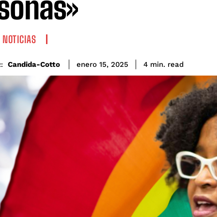
sonas»
 NOTICIAS
read
Candida-Cotto
4
min.
enero 15, 2025
: