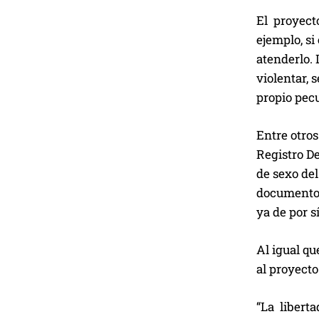
El proyecto
ejemplo, si
atenderlo. 
violentar, 
propio pecu
Entre otros
Registro D
de sexo del
documentos.
ya de por s
Al igual q
al proyecto
“La liberta