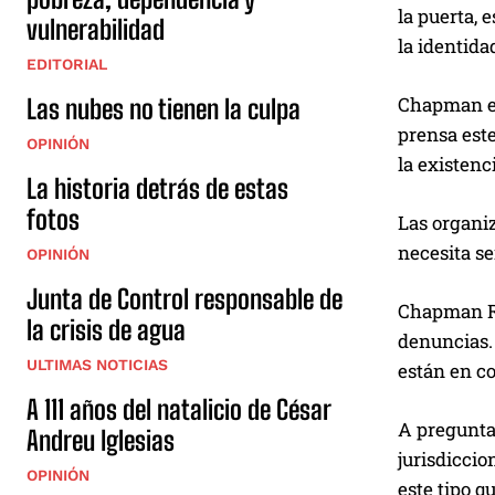
la puerta, 
vulnerabilidad
la identid
EDITORIAL
Chapman es
Las nubes no tienen la culpa
prensa este
OPINIÓN
la existenc
La historia detrás de estas
fotos
Las organiz
necesita se
OPINIÓN
Junta de Control responsable de
Chapman Ri
la crisis de agua
denuncias.
ULTIMAS NOTICIAS
están en co
A 111 años del natalicio de César
A pregunta
Andreu Iglesias
jurisdiccio
OPINIÓN
este tipo q