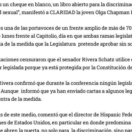
es un cheque en blanco, un libro abierto para la discrimin
ad sexual”, manifestó a CLARIDAD la joven Olga Chapman 
 una de las portavoces de un frente amplio de más de 7
 lunes frente al Capitolio, día en que ambas ramas legisla
ia de la medida que la Legislatura pretende aprobar sin so
aciones censuraron que el senador Rivera Schatz utilice c
r legislada porque ya está protegida por la Constitución d
vera confirmó que durante la conferencia ningún legislad
 Aunque informó que ya han enviado cartas a algunos leg
ntra de la medida.
s de este medio, comentó que el director de Hispanic Fed
nes de Estados Unidos, en particular en donde predomina 
ue abren la puerta, no solo para la discriminación, sino