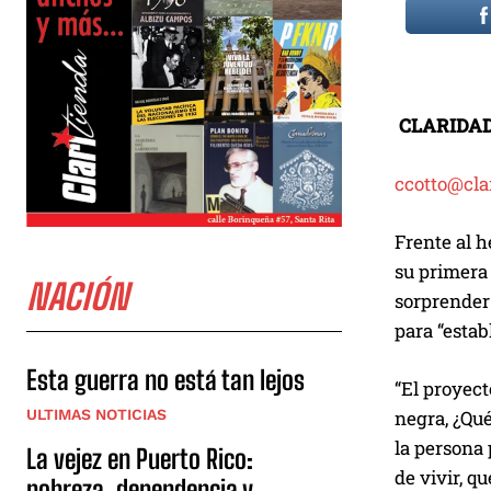
CLARIDA
ccotto@cla
Frente al h
su primera
NACIÓN
sorprender
para “estab
Esta guerra no está tan lejos
“El proyec
ULTIMAS NOTICIAS
negra, ¿Qu
la persona 
La vejez en Puerto Rico:
de vivir, q
pobreza, dependencia y