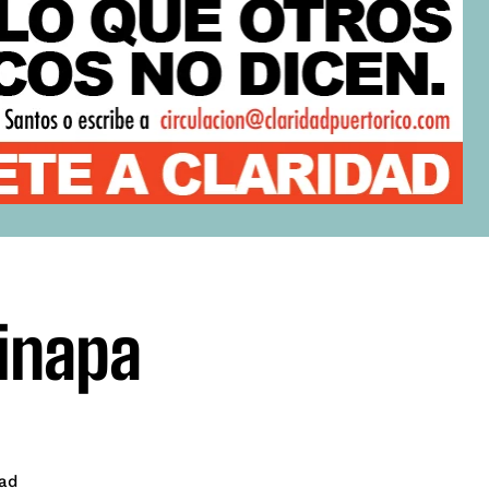
zinapa
ad