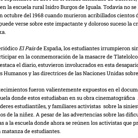
en la escuela rural Isidro Burgos de Iguala. Todavía no se
n octubre del 1968 cuando murieron acribillados cientos
puede verse sobre este impactante y doloroso suceso la c
ka.
eriódico
El País
de España, los estudiantes irrumpieron si
articipar en la conmemoración de la masacre de Tlatelolco
destaca el diario, estuvieron involucrados en esta desapar
s Humanos y las directrices de las Naciones Unidas sobre
tecimientos fueron valientemente expuestos en el docum
scuela donde estos estudiaban en su obra cinematográfica
íderes estudiantiles, y familiares activistas sobre la sini
s de la niñez. A pesar de las advertencias sobre las dific
s a la escuela donde ahora se reúnen los activistas que pr
a matanza de estudiantes.