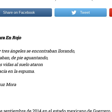
Share on Facebook
Tweet
ara En Rojo
 tres ángeles se encontraban llorando,
taban, de pie aguantando,
 vidas al suelo ataron
acía en la espuma.
ruz Mora
de septiembre de 2014 en el estado mexicano de Guerrero,