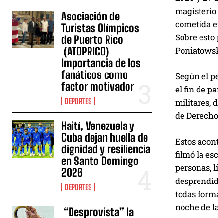
magisterio 
Asociación de
cometida e
Turistas Olímpicos
Sobre esto 
de Puerto Rico
(ATOPRICO)
Poniatows
Importancia de los
fanáticos como
Según el p
factor motivador
el fin de p
DEPORTES
militares, 
de Derecho
Haití, Venezuela y
Cuba dejan huella de
Estos acon
dignidad y resiliencia
filmó la e
en Santo Domingo
personas, l
2026
desprendido
DEPORTES
todas forma
noche de l
“Desprovista” la