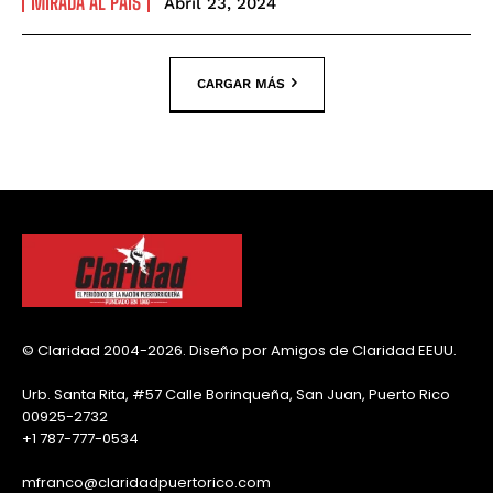
MIRADA AL PAÍS
Abril 23, 2024
CARGAR MÁS
© Claridad 2004-2026. Diseño por Amigos de Claridad EEUU.
Urb. Santa Rita, #57 Calle Borinqueña, San Juan, Puerto Rico
00925-2732
+1 787-777-0534
mfranco@claridadpuertorico.com