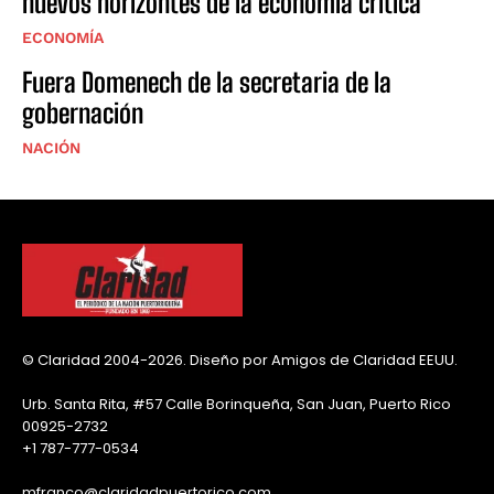
nuevos horizontes de la economía crítica
ECONOMÍA
Fuera Domenech de la secretaria de la
gobernación
NACIÓN
© Claridad 2004-2026. Diseño por Amigos de Claridad EEUU.
Urb. Santa Rita, #57 Calle Borinqueña, San Juan, Puerto Rico
00925-2732
+1 787-777-0534
mfranco@claridadpuertorico.com