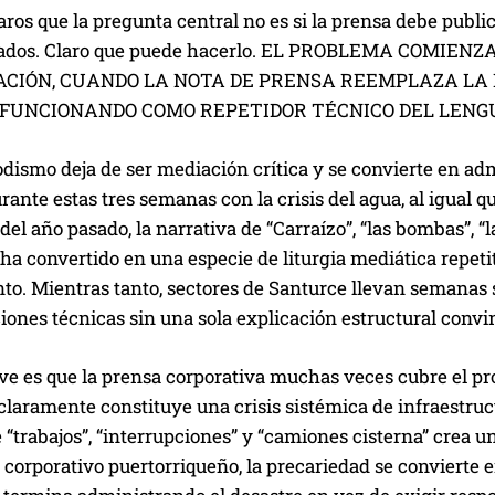
ros que la pregunta central no es si la prensa debe publ
llados. Claro que puede hacerlo. EL PROBLEMA COM
ACIÓN, CUANDO LA NOTA DE PRENSA REEMPLAZA LA 
FUNCIONANDO COMO REPETIDOR TÉCNICO DEL LENG
odismo deja de ser mediación crítica y se convierte en admi
rante estas tres semanas con la crisis del agua, al igual qu
 del año pasado, la narrativa de “Carraízo”, “las bombas”, “
 ha convertido en una especie de liturgia mediática repet
to. Mientras tanto, sectores de Santurce llevan semanas 
iones técnicas sin una sola explicación estructural convi
e es que la prensa corporativa muchas veces cubre el pro
laramente constituye una crisis sistémica de infraestruct
 “trabajos”, “interrupciones” y “camiones cisterna” crea un 
corporativo puertorriqueño, la precariedad se convierte 