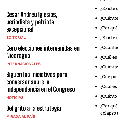
¿Existe 
César Andreu Iglesias,
¿Cuántos
periodista y patriota
¿Por qué
excepcional
¿Existe 
EDITORIAL
¿Cuántas
Cero elecciones intervenidas en
Nicaragua
¿Cuál es
INTERNACIONALES
¿Cuántas
Siguen las iniciativas para
¿Qué por
conversar sobre la
¿Cuál es
independencia en el Congreso
¿Cuánto 
NOTICIAS
¿Por qué
Del grito a la estrategia
colapso 
MIRADA AL PAÍS