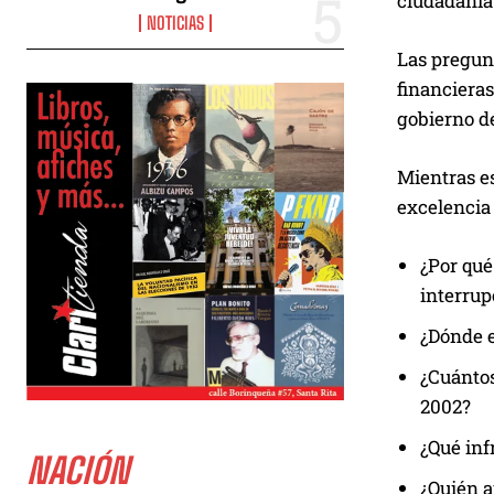
ciudadanía 
NOTICIAS
Las pregunt
financiera
gobierno d
Mientras es
excelencia 
¿Por qué
interrup
¿Dónde e
¿Cuántos
2002?
¿Qué inf
NACIÓN
¿Quién a