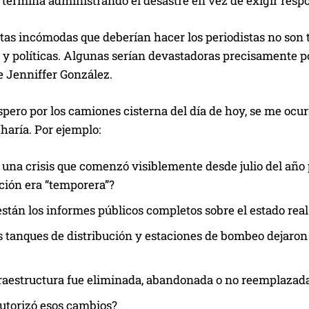
termina administrando el desastre en vez de exigir respo
as incómodas que deberían hacer los periodistas no son t
s y políticas. Algunas serían devastadoras precisamente 
e Jenniffer González.
pero por los camiones cisterna del día de hoy, se me ocu
haría. Por ejemplo:
 una crisis que comenzó visiblemente desde julio del añ
ción era “temporera”?
stán los informes públicos completos sobre el estado real
 tanques de distribución y estaciones de bombeo dejaron 
raestructura fue eliminada, abandonada o no reemplazad
utorizó esos cambios?