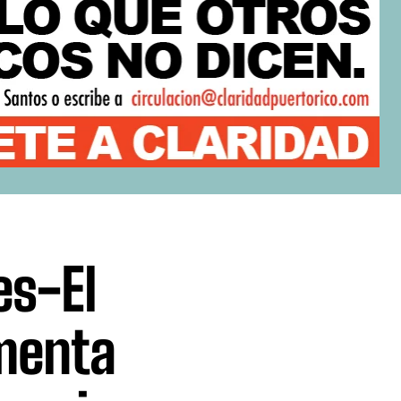
es-El
menta