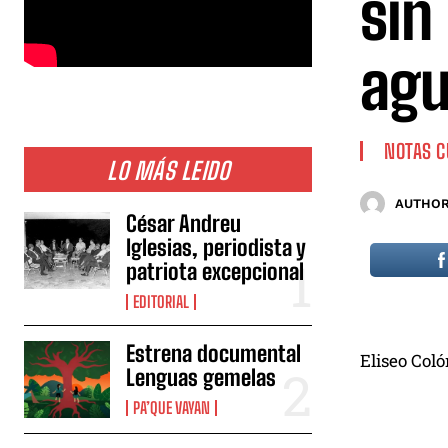
sin
ag
NOTAS C
LO MÁS LEIDO
AUTHOR
César Andreu
Iglesias, periodista y
patriota excepcional
EDITORIAL
Estrena documental
Eliseo Col
Lenguas gemelas
PA’QUE VAYAN