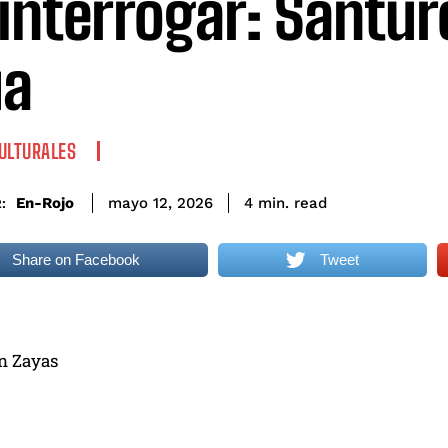
 interrogar: Santur
ua
ULTURALES
read
En-Rojo
4
min.
mayo 12, 2026
:
Share on Facebook
Tweet
ón Zayas