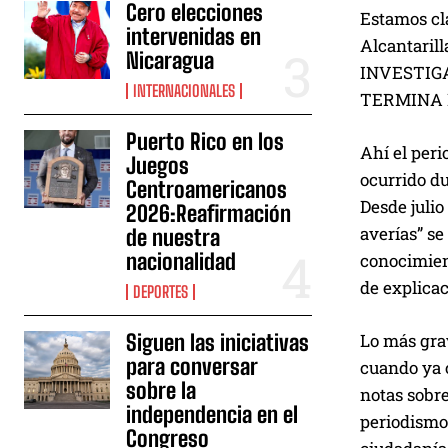
Cero elecciones
Estamos cla
intervenidas en
Alcantari
Nicaragua
INVESTIG
INTERNACIONALES
TERMINA 
Puerto Rico en los
Ahí el peri
Juegos
ocurrido du
Centroamericanos
Desde julio
2026:Reafirmación
averías” se
de nuestra
nacionalidad
conocimien
de explicac
DEPORTES
Lo más grav
Siguen las iniciativas
para conversar
cuando ya c
sobre la
notas sobre
independencia en el
periodismo 
Congreso