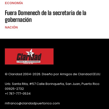
ECONOMÍA
Fuera Domenech de la secretaria de la
gobernación
NACIÓN
© Claridad 2004-2026. Diseño por Amigos de Claridad EEUU.
Urb. Santa Rita, #57 Calle Borinqueña, San Juan, Puerto Rico
00925-2732
+1 787-777-0534
mfranco@claridadpuertorico.com