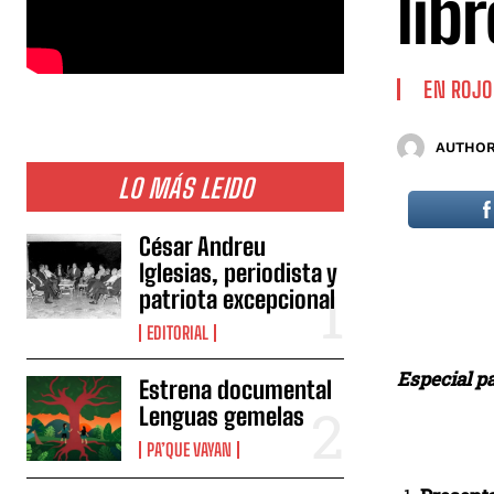
lib
EN ROJO
AUTHOR
LO MÁS LEIDO
César Andreu
Iglesias, periodista y
patriota excepcional
EDITORIAL
Especial p
Estrena documental
Lenguas gemelas
PA’QUE VAYAN