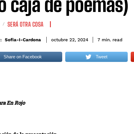
ro caja de poemas)
SERÁ OTRA COSA
read
Sofia-I-Cardona
7
min.
octubre 22, 2024
:
Share on Facebook
Tweet
ara En Rojo