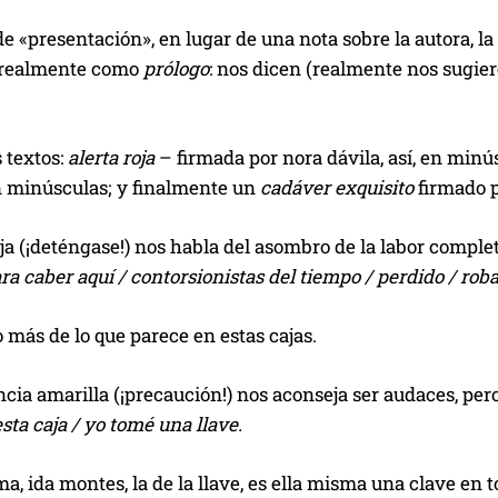
 «presentación», en lugar de una nota sobre la autora, la 
 realmente como
prólogo
: nos dicen (realmente nos sugier
s textos:
alerta roja
– firmada por nora dávila, así, en minú
 minúsculas; y finalmente un
cadáver exquisito
firmado p
oja (¡deténgase!) nos habla del asombro de la labor comple
ra caber aquí / contorsionistas del tiempo / perdido / ro
más de lo que parece en estas cajas.
cia amarilla (¡precaución!) nos aconseja ser audaces, pe
esta caja / yo tomé una llave.
ma, ida montes, la de la llave, es ella misma una clave en t