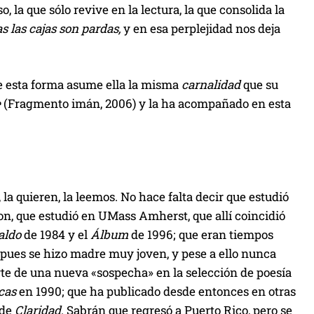
la que sólo revive en la lectura, la que consolida la
s las cajas son pardas,
y en esa perplejidad nos deja
 de esta forma asume ella la misma
carnalidad
que su
e
(Fragmento imán, 2006) y la ha acompañado en esta
 la quieren, la leemos. No hace falta decir que estudió
ston, que estudió en UMass Amherst, que allí coincidió
aldo
de 1984 y el
Álbum
de 1996; que eran tiempos
a, pues se hizo madre muy joven, y pese a ello nunca
rte de una nueva «sospecha» en la selección de poesía
cas
en 1990; que ha publicado desde entonces en otras
 de
Claridad
. Sabrán que regresó a Puerto Rico, pero se