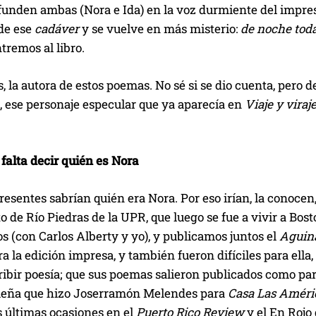
unden ambas (Nora e Ida) en la voz durmiente del impreso, 
de ese
cadáver
y se vuelve en más misterio:
de noche toda
tremos al libro.
s, la autora de estos poemas. No sé si se dio cuenta, pero
, ese personaje especular que ya aparecía en
Viaje y viraj
falta decir quién es Nora
resentes sabrían quién era Nora. Por eso irían, la conocen,
to de Río Piedras de la UPR, que luego se fue a vivir a Bo
s (con Carlos Alberty y yo), y publicamos juntos el
Aguin
ara la edición impresa, y también fueron difíciles para ell
ribir poesía; que sus poemas salieron publicados como pa
ueña que hizo Joserramón Melendes para
Casa Las Améri
as últimas ocasiones en el
Puerto Rico Review
y el En Rojo