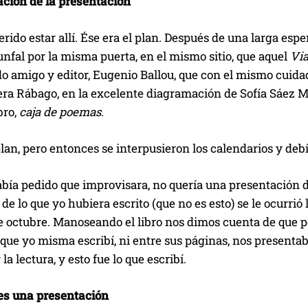
ción de la presentación
rido estar allí. Ése era el plan. Después de una larga esper
unfal por la misma puerta, en el mismo sitio, que aquel
Via
o amigo y editor, Eugenio Ballou, que con el mismo cuida
a Rábago, en la excelente diagramación de Sofía Sáez Mat
bro,
caja de poemas.
 plan, pero entonces se interpusieron los calendarios y 
ía pedido que improvisara, no quería una presentación de
 de lo que yo hubiera escrito (que no es esto) se le ocurri
e octubre. Manoseando el libro nos dimos cuenta de que po
que yo misma escribí, ni entre sus páginas, nos presentab
a lectura, y esto fue lo que escribí.
es una presentación