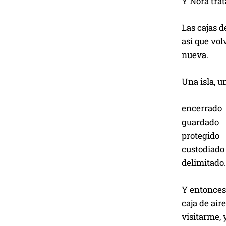
Y Nora trat
Las cajas d
así que vol
nueva.
Una isla, u
encerrado
guardado
protegido
custodiado
delimitado.
Y entonces 
caja de air
visitarme, 