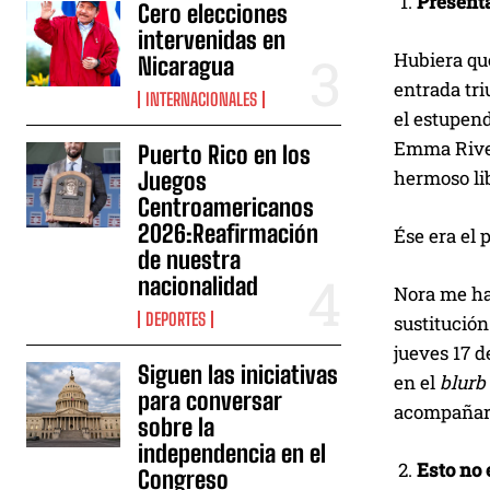
Presenta
Cero elecciones
intervenidas en
Hubiera que
Nicaragua
entrada tri
INTERNACIONALES
el estupend
Emma River
Puerto Rico en los
hermoso li
Juegos
Centroamericanos
2026:Reafirmación
Ése era el
de nuestra
nacionalidad
Nora me hab
DEPORTES
sustitución
jueves 17 d
Siguen las iniciativas
en el
blurb
para conversar
acompañar l
sobre la
independencia en el
Esto no 
Congreso