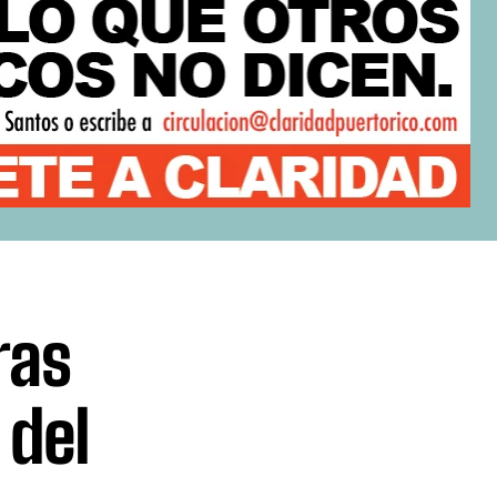
ras
 del