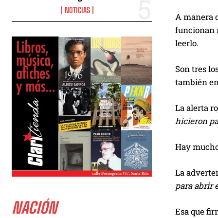
NOTICIAS
A manera de
funcionan
leerlo.
Son tres lo
también en
La alerta r
hicieron pa
Hay mucho 
La adverten
para abrir 
NACIÓN
Esa que fir