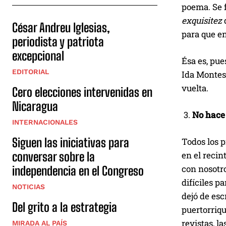
poema. Se f
exquisitez
César Andreu Iglesias,
para que en
periodista y patriota
excepcional
Ésa es, pue
EDITORIAL
Ida Montes
vuelta.
Cero elecciones intervenidas en
Nicaragua
No hace 
INTERNACIONALES
Siguen las iniciativas para
Todos los p
en el recin
conversar sobre la
con nosotro
independencia en el Congreso
difíciles p
NOTICIAS
dejó de esc
Del grito a la estrategia
puertorriq
revistas, l
MIRADA AL PAÍS