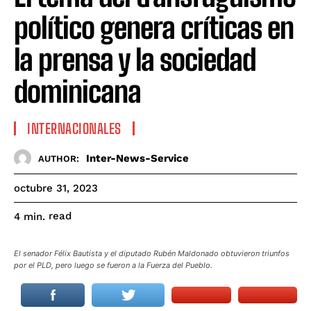
político genera críticas en
la prensa y la sociedad
dominicana
INTERNACIONALES
Inter-News-Service
AUTHOR:
octubre 31, 2023
read
4
min.
El senador Félix Bautista y el diputado Rubén Maldonado obtuvieron triunfos
por el PLD, pero luego se fueron a la Fuerza del Pueblo.