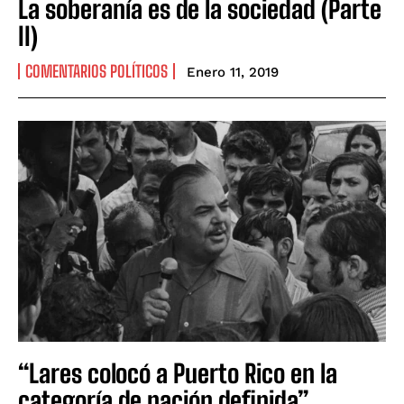
La soberanía es de la sociedad (Parte
II)
COMENTARIOS POLÍTICOS
Enero 11, 2019
“Lares colocó a Puerto Rico en la
categoría de nación definida”