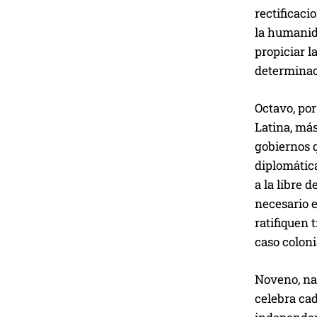
rectificaci
la humanid
propiciar l
determinac
Octavo, por
Latina, más
gobiernos q
diplomática
a la libre 
necesario e
ratifiquen 
caso coloni
Noveno, nad
celebra cad