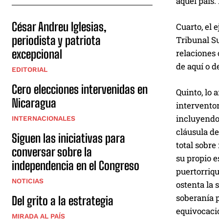
aquel país.
César Andreu Iglesias,
Cuarto, el 
periodista y patriota
Tribunal Su
excepcional
relaciones
de aquí o de
EDITORIAL
Cero elecciones intervenidas en
Quinto, lo 
Nicaragua
interventor
incluyendo 
INTERNACIONALES
cláusula d
Siguen las iniciativas para
total sobre
conversar sobre la
su propio 
independencia en el Congreso
puertorriqu
NOTICIAS
ostenta la 
soberanía p
Del grito a la estrategia
equivocaci
MIRADA AL PAÍS