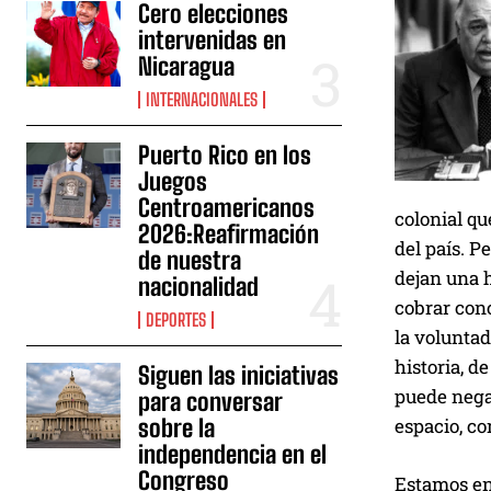
Cero elecciones
intervenidas en
Nicaragua
INTERNACIONALES
Puerto Rico en los
Juegos
Centroamericanos
colonial q
2026:Reafirmación
del país. P
de nuestra
dejan una 
nacionalidad
cobrar conc
DEPORTES
la volunta
historia, d
Siguen las iniciativas
puede nega
para conversar
espacio, c
sobre la
independencia en el
Congreso
Estamos en