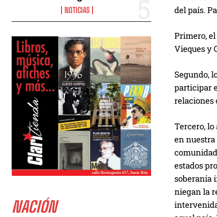
del país. P
NOTICIAS
Primero, el
Vieques y 
Segundo, lo
participar 
relaciones
Tercero, lo
en nuestra
comunidades
estados pro
soberanía 
niegan la r
NACIÓN
intervenida