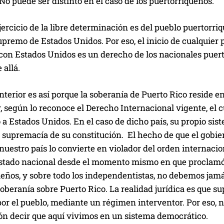
 No puede ser distinto en el caso de los puertorriqueños.
ejercicio de la libre determinación es del pueblo puertorri
premo de Estados Unidos. Por eso, el inicio de cualquier p
 con Estados Unidos es un derecho de los nacionales puer
 allá.
anterior es así porque la soberanía de Puerto Rico reside 
, según lo reconoce el Derecho Internacional vigente, el c
a Estados Unidos. En el caso de dicho país, su propio sis
e supremacía de su constitución. El hecho de que el gob
 nuestro país lo convierte en violador del orden internac
estado nacional desde el momento mismo en que proclamó s
eños, y sobre todo los independentistas, no debemos jamá
soberanía sobre Puerto Rico. La realidad jurídica es que su
or el pueblo, mediante un régimen interventor. Por eso, 
ón decir que aquí vivimos en un sistema democrático.