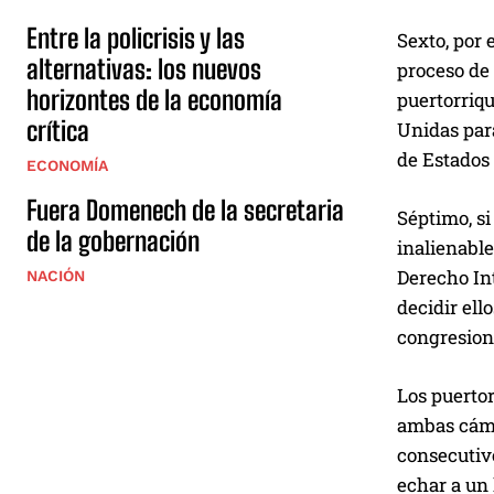
Entre la policrisis y las
Sexto, por 
alternativas: los nuevos
proceso de 
horizontes de la economía
puertorriqu
crítica
Unidas para
de Estados 
ECONOMÍA
Fuera Domenech de la secretaria
Séptimo, si
de la gobernación
inalienable
Derecho In
NACIÓN
decidir ell
congresion
Los puerto
ambas cámar
consecutiv
echar a un 