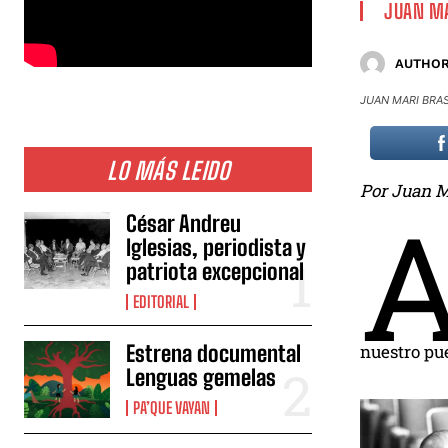
JUAN MA
AUTHOR
JUAN MARI BRA
LO MÁS LEIDO
Por Juan Ma
César Andreu
Iglesias, periodista y
patriota excepcional
EDITORIAL
nuestro pu
Estrena documental
Lenguas gemelas
PA’QUE VAYAN