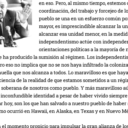
en eso. Pero, al mismo tiempo, estemos c
coordinación, del trabajo y forcejeo de
pueblo se una en un esfuerzo común por 
mayor, es imprescindible alcanzar la u
alcanzar esa unidad menor, en la medida 
independentismo actúe con independenc
orientaciones políticas a la mayoría de
ue ha producido la sumisión al régimen. Los independenti
ero eso no implica que no se nos haya infiltrado la coloni
huella que nos alcanza a todos. Lo maravilloso es que ha
iencia de la realidad de que estamos sometidos a un régi
d soberana de nosotros como pueblo. Y más maravilloso a
e inconfundible identidad a pesar de haber vivido siempre
r hoy, son los que han salvado a nuestro pueblo de haber
omo ocurrió en Hawaii, en Alaska, en Texas y en Nuevo Mé
 el momento propicio para impulsar la gran alianza de lo