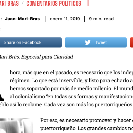
RI BRAS
COMENTARIOS POLÍTICOS
read
Juan-Mari-Bras
9
min.
enero 11, 2019
:
S
Share on Facebook
Tweet
ri Brás, Especial para Claridad
A
hora, más que en el pasado, es necesario que los in
régimen. Lo que está inservible, y listo para echarlo a
hemos soportado por más de medio milenio. El mundo 
al colonialismo “en todas sus formas y manifestacione
eblo así lo reclame. Cada vez son más los puertorriqueño
Por eso, es necesario promover y hacer 
puertorriqueño. Los grandes cambios no 