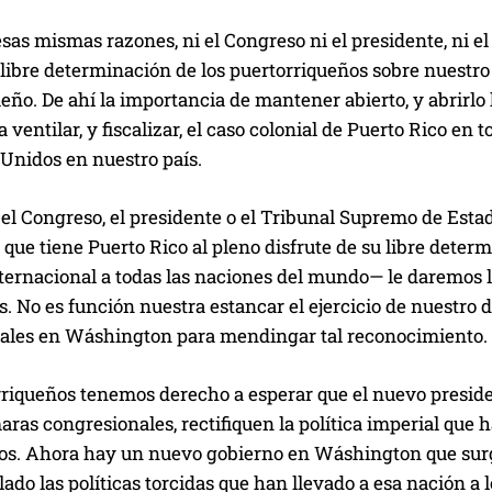
esas mismas razones, ni el Congreso ni el presidente, ni 
libre determinación de los puertorriqueños sobre nuestro
eño. De ahí la importancia de mantener abierto, y abrirlo 
 ventilar, y fiscalizar, el caso colonial de Puerto Rico e
Unidos en nuestro país.
 el Congreso, el presidente o el Tribunal Supremo de Est
 que tiene Puerto Rico al pleno disfrute de su libre dete
ternacional a todas las naciones del mundo— le daremos l
os. No es función nuestra estancar el ejercicio de nuestro 
ales en Wáshington para mendingar tal reconocimiento.
rriqueños tenemos derecho a esperar que el nuevo presid
as congresionales, rectifiquen la política imperial que h
os. Ahora hay un nuevo gobierno en Wáshington que surg
lado las políticas torcidas que han llevado a esa nación a lo