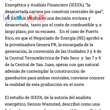
u
Energética y Análisis Financiero (IEEFA), “la
c
desacertada carrera por construir centrales de gas”,
t
en Estados Unidos es una decisión errónea y
o
desacertada, tanto por el costo de combustible y, a
r
largo plazo, por su escasez. En el caso de Puerto
d
Rico, en que el Negociado de Energía (NE) aprobó a
e
la privatizadora Genera PR, la encargada de la
a
generación, la conversión de las Unidades 3 y 4 de
u
la Central Termoeléctrica de Palo Seco y las 7 y 9
d
de la Central de San Juan, operar con gas natural
i
además de contemplar la construcción de
o
gasoductos para ambas centrales, conviene conocer
la realidad de esta producción en el norte.
El estudio de IEEFA, de la autoría del analista
energético, Dennis Wamsted, describió como una