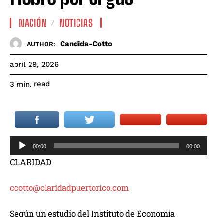
NACIÓN
NOTICIAS
Candida-Cotto
AUTHOR:
abril 29, 2026
read
3
min.
R
00:00
00:00
e
CLARIDAD
p
r
ccotto@claridadpuertorico.com
o
d
Según un estudio del Instituto de Economía