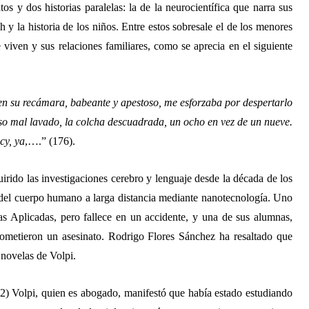
tos y dos historias paralelas: la de la neurocientífica que narra sus
y la historia de los niños. Entre estos sobresale el de los menores
e viven y sus relaciones familiares, como se aprecia en el siguiente
n su recámara, babeante y apestoso, me esforzaba por despertarlo
aso mal lavado, la colcha descuadrada, un ocho en vez de un nueve.
cy, ya
,….” (176).
quirido las investigaciones cerebro y lenguaje desde la década de los
l del cuerpo humano a larga distancia mediante nanotecnología. Uno
as Aplicadas, pero fallece en un accidente, y una de sus alumnas,
 cometieron un asesinato. Rodrigo Flores Sánchez ha resaltado que
s novelas de Volpi.
) Volpi, quien es abogado, manifestó que había estado estudiando