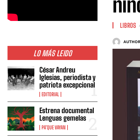
niñ
LIBROS
AUTHOR
LO MÁS LEIDO
César Andreu
Iglesias, periodista y
patriota excepcional
EDITORIAL
Estrena documental
Lenguas gemelas
PA’QUE VAYAN