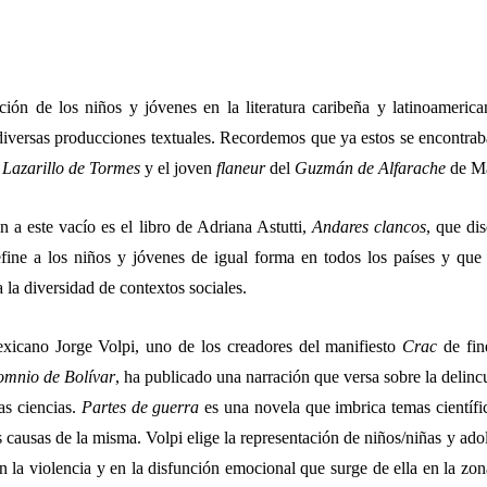
ción de los niños y jóvenes en la literatura caribeña y latinoamerican
diversas producciones textuales. Recordemos que ya estos se encontraba
Lazarillo de Tormes
y el joven
flaneur
del
Guzmán de Alfarache
de Ma
 a este vacío es el libro de Adriana Astutti,
Andares clancos
,
que dis
fine a los niños y jóvenes de igual forma en todos los países y que 
 la diversidad de contextos sociales.
exicano Jorge Volpi, uno de los creadores del manifiesto
Crac
de fin
omnio de Bolívar
, ha publicado una narración que versa sobre la delinc
as ciencias.
Partes de guerra
es una novela que imbrica temas científic
s causas de la misma. Volpi elige la representación de niños/niñas y ad
 la violencia y en la disfunción emocional que surge de ella en la zona