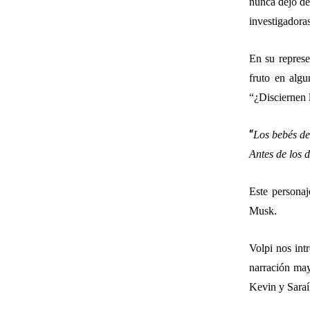
nunca dejó de
investigadora
En su represe
fruto en algu
“¿Disciernen l
“
Los bebés de
Antes de los 
Este persona
Musk.
Volpi nos int
narración may
Kevin y Saraí