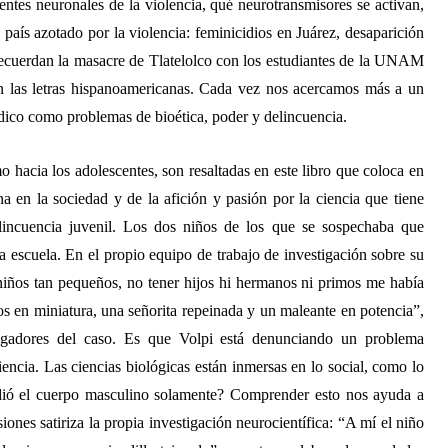
nentes neuronales de la violencia, qué neurotransmisores se activan,
aís azotado por la violencia: feminicidios en Juárez, desaparición
recuerdan la masacre de Tlatelolco con los estudiantes de la UNAM
n las letras hispanoamericanas. Cada vez nos acercamos más a un
dico como problemas de bioética, poder y delincuencia.
o hacia los adolescentes, son resaltadas en este libro que coloca en
na en la sociedad y de la afición y pasión por la ciencia que tiene
elincuencia juvenil. Los dos niños de los que se sospechaba que
 escuela. En el propio equipo de trabajo de investigación sobre su
niños tan pequeños, no tener hijos hi hermanos ni primos me había
tos en miniatura, una señorita repeinada y un maleante en potencia”,
stigadores del caso. Es que Volpi está denunciando un problema
iencia. Las ciencias biológicas están inmersas en lo social, como lo
tudió el cuerpo masculino solamente? Comprender esto nos ayuda a
iones satiriza la propia investigación neurocientífica: “A mí el niño