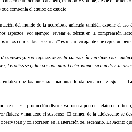
 parecerme un demonio altanero, mandón y voluble, desde el principio l
s que componía el equipo de estudio.
ntación del mundo de la neurología aplicada también expone el uso d
nos aspectos. Por ejemplo, revelar el déficit en la comprensión lecto
os niños entre el bien y el mal?” es una interrogante que repite un perso
 diez meses ya son capaces de sentir compasión y prefieren las conducta
diez, los niños se guían por una moral heterónoma, su mundo está determ
je enfatiza que los niños son máquinas fundamentalmente egoístas. 
roduce en esta producción discursiva poco a poco el relato del crime
or fluidez y mantiene el suspenso. El crimen de la adolescente se deve
 observaban y colaboraban en la alteración del escenario. Es Jacinto q