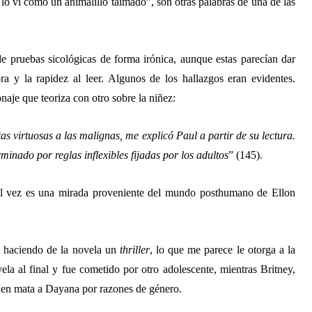
o vi como un animalillo taimado”, son otras palabras de una de las
e pruebas sicológicas de forma irónica, aunque estas parecían dar
ra y la rapidez al leer. Algunos de los hallazgos eran evidentes.
naje que teoriza con otro sobre la niñez:
s virtuosas a las malignas, me explicó Paul a partir de su lectura.
inado por reglas inflexibles fijadas por los adultos
” (145).
Tal vez es una mirada proveniente del mundo posthumano de Ellon
n, haciendo de la novela un
thriller
,
lo que me parece le otorga a la
la al final y fue cometido por otro adolescente, mientras Britney,
uien mata a Dayana por razones de género.