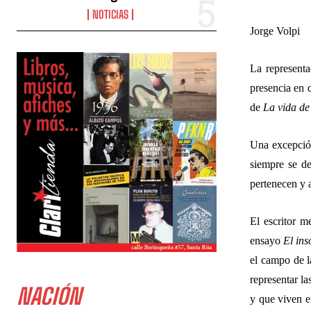
NOTICIAS
Jorge Volpi
La representa
presencia en 
de
La vida de
Una excepción
siempre se de
pertenecen y a
El escritor m
ensayo
El ins
el campo de l
representar la
NACIÓN
y que viven en