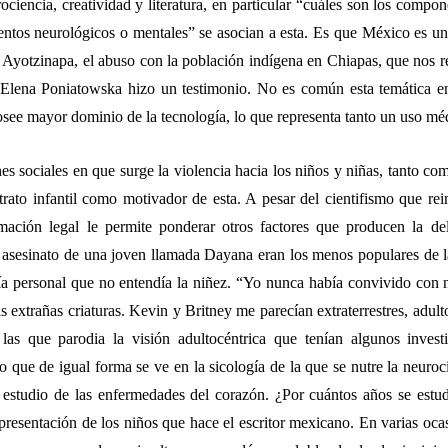
ociencia, creatividad y literatura, en particular “cuáles son los compo
ntos neurológicos o mentales” se asocian a esta. Es que México es un p
 Ayotzinapa, el abuso con la población indígena en Chiapas, que nos 
 Elena Poniatowska hizo un testimonio. No es común esta temática e
ee mayor dominio de la tecnología, lo que representa tanto un uso mé
s sociales en que surge la violencia hacia los niños y niñas, tanto com
trato infantil como motivador de esta. A pesar del cientifismo que rei
rmación legal le permite ponderar otros factores que producen la d
 asesinato de una joven llamada Dayana eran los menos populares de la
a personal que no entendía la niñez. “Yo nunca había convivido con 
s extrañas criaturas. Kevin y Britney me parecían extraterrestres, adul
 las que parodia la visión adultocéntrica que tenían algunos inve
o que de igual forma se ve en la sicología de la que se nutre la neuroc
l estudio de las enfermedades del corazón. ¿Por cuántos años se es
presentación de los niños que hace el escritor mexicano. En varias ocas