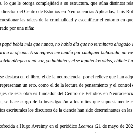
s, lo que le otorga complejidad a su estructura, que aúna distintos rela
 director del Centro de Estudios en Neurociencias Aplicadas, Luis Roth 
cuestionar las raíces de la criminalidad y escenificar el entorno en qu
rado por una niña:
 papá bebía más que nunca, no había día que no terminara ahogado e
ara a la oficina. A su regreso me tundía por cualquier babosada, un v
volvía alérgico a mi voz, yo hablaba y él se tapaba los oídos, cállate Lu
e destaca en el libro, el de la neurociencia, por el relieve que han ad
 representan un reto, como el de la lectura de pensamiento y el contro
ajes de esta obra es fundador del Centro de Estudios en Neurocienci
ca, se hace cargo de la investigación a los niños que supuestamente
ios escriturales los discursos de la ciencia han sido determinantes en la
 ofrecida a Hugo Avreimy en el periódico
Leamos
(21 de mayo de 2022