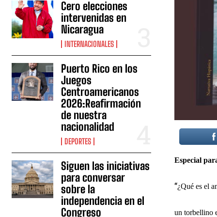
Cero elecciones
intervenidas en
Nicaragua
INTERNACIONALES
Puerto Rico en los
Juegos
Centroamericanos
2026:Reafirmación
de nuestra
nacionalidad
DEPORTES
Especial pa
Siguen las iniciativas
para conversar
“
¿Qué es el a
sobre la
independencia en el
Congreso
un torbellino 