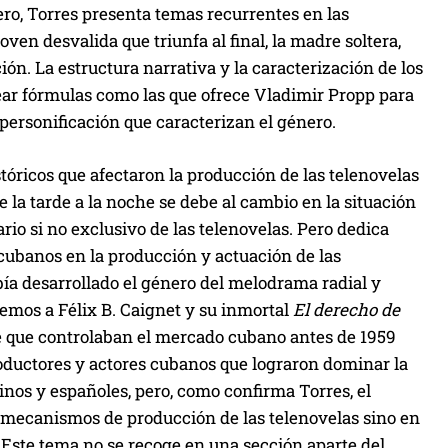
ero, Torres presenta temas recurrentes en las
oven desvalida que triunfa al final, la madre soltera,
ión. La estructura narrativa y la caracterización de los
crear fórmulas como las que ofrece Vladimir Propp para
 personificación que caracterizan el género.
óricos que afectaron la producción de las telenovelas
la tarde a la noche se debe al cambio en la situación
io si no exclusivo de las telenovelas. Pero dedica
 cubanos en la producción y actuación de las
ía desarrollado el género del melodrama radial y
emos a Félix B. Caignet y su inmortal
El derecho de
se que controlaban el mercado cubano antes de 1959
roductores y actores cubanos que lograron dominar la
inos y españoles, pero, como confirma Torres, el
s mecanismos de producción de las telenovelas sino en
. Este tema no se recoge en una sección aparte del