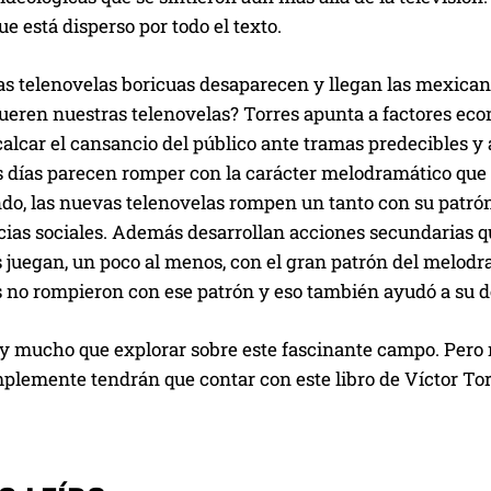
que está disperso por todo el texto.
as telenovelas boricuas desaparecen y llegan las mexicana
ueren nuestras telenovelas? Torres apunta a factores ec
alcar el cansancio del público ante tramas predecibles y
 días parecen romper con la carácter melodramático que la
o, las nuevas telenovelas rompen un tanto con su patrón 
cias sociales. Además desarrollan acciones secundarias q
s juegan, un poco al menos, con el gran patrón del melod
s no rompieron con ese patrón y eso también ayudó a su d
y mucho que explorar sobre este fascinante campo. Pero 
plemente tendrán que contar con este libro de Víctor Tor