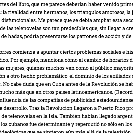
rtes del libro, que me parece deberían haber venido prim
: la rivalidad entre hermanos, los triángulos amorosos, la j
s disfuncionales. Me parece que se debía ampliar esta secc
de las telenovelas son tan predecibles que, sin llegar a 
 de hadas, podría presentarse los patrones de acción y de
res comienza a apuntar ciertos problemas sociales e hist
ico. Por ejemplo, menciona cómo el cambio de horarios de 
las mujeres, quienes muchos ven como el público mayoritar
n a otro hecho problemático: el dominio de los exiliados
. No cabe duda que en Cuba antes de la Revolución se hab
 mucho más que en otros países latinoamericanos. (Record
 influencia de las compañías de publicidad estadouniden
 desarrollo. Tras la Revolución llegaron a Puerto Rico p
de telenovelas en la Isla. También habían llegado argent
 los cubanos fue determinante y repercutió no sólo en lo
ideológicas que se sintieron aún más allá de la televisión