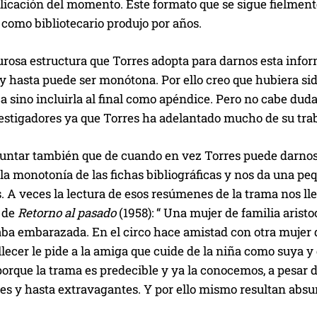
icación del momento. Este formato que se sigue fielmente
 como bibliotecario produjo por años.
urosa estructura que Torres adopta para darnos esta inform
y hasta puede ser monótona. Por ello creo que hubiera sid
ca sino incluirla al final como apéndice. Pero no cabe du
estigadores ya que Torres ha adelantado mucho de su trab
ntar también que de cuando en vez Torres puede darnos un
la monotonía de las fichas bibliográficas y nos da una 
. A veces la lectura de esos resúmenes de la trama nos lle
l de
Retorno al pasado
(1958): “ Una mujer de familia aristo
ba embarazada. En el circo hace amistad con otra mujer q
llecer le pide a la amiga que cuide de la niña como suya 
orque la trama es predecible y ya la conocemos, a pesar d
les y hasta extravagantes. Y por ello mismo resultan ab