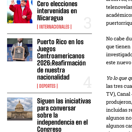
Cero elecciones
telenovelas
intervenidas en
académicos 
Nicaragua
puertorriq
INTERNACIONALES
No cabe du
Puerto Rico en los
que tienen 
Juegos
investigado
Centroamericanos
este nuevo 
2026:Reafirmación
de nuestra
nacionalidad
Yo lo que q
las tres cu
DEPORTES
TV), Canal
Siguen las iniciativas
produjeron,
para conversar
incluidas r
sobre la
algunos no 
independencia en el
algunos cas
Congreso