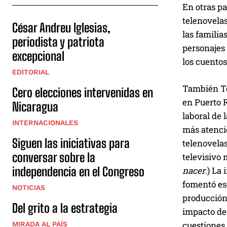
En otras pa
telenovelas
César Andreu Iglesias,
las familia
periodista y patriota
personajes 
excepcional
los cuentos
EDITORIAL
También Tor
Cero elecciones intervenidas en
en Puerto R
Nicaragua
laboral de 
INTERNACIONALES
más atenció
Siguen las iniciativas para
telenovelas
conversar sobre la
televisivo
independencia en el Congreso
nacer
.) La
fomentó ese
NOTICIAS
producción 
Del grito a la estrategia
impacto de
cuestiones 
MIRADA AL PAÍS