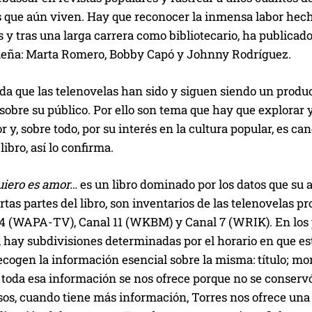
 que aún viven. Hay que reconocer la inmensa labor hecha
y tras una larga carrera como bibliotecario, ha publicado 
ueña: Marta Romero, Bobby Capó y Johnny Rodríguez.
da que las telenovelas han sido y siguen siendo un produ
sobre su público. Por ello son tema que hay que explorar 
r y, sobre todo, por su interés en la cultura popular, es can
libro, así lo confirma.
uiero es amor…
es un libro dominado por los datos que su a
artas partes del libro, son inventarios de las telenovelas
 4 (WAPA-TV), Canal 11 (WKBM) y Canal 7 (WRIK). En los p
 hay subdivisiones determinadas por el horario en que es
ecogen la información esencial sobre la misma: título; mom
toda esa información se nos ofrece porque no se conservó
os, cuando tiene más información, Torres nos ofrece una 