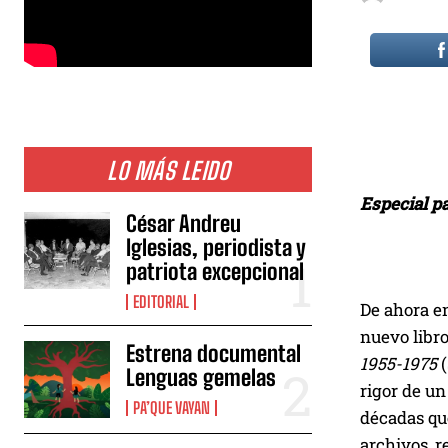
LO MÁS LEIDO
Especial p
César Andreu
Iglesias, periodista y
patriota excepcional
EDITORIAL
De ahora en
nuevo libro
Estrena documental
1955-1975
(
Lenguas gemelas
rigor de un
PA’QUE VAYAN
décadas que
archivos, r