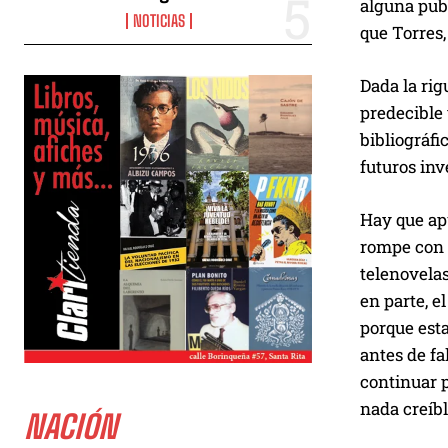
alguna publ
NOTICIAS
que Torres,
Dada la rig
predecible 
bibliográfi
futuros inv
Hay que apu
rompe con 
telenovelas
en parte, e
porque esta
antes de fa
continuar p
nada creíb
NACIÓN