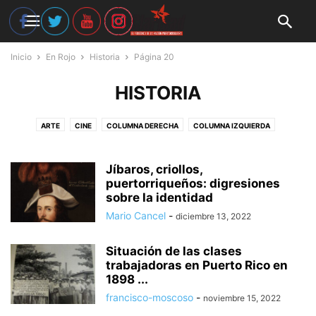
Inicio
En Rojo
Historia
Página 20
HISTORIA
ARTE
CINE
COLUMNA DERECHA
COLUMNA IZQUIERDA
CRUCIGRAMA
EN RESERVA
HISTORIA
LIBROS
LITERATURA
MÚSICA
NOTAS CULTURALES
POESÍA
PORTADA
RESEÑAS
Jíbaros, criollos,
SERÁ OTRA COSA
puertorriqueños: digresiones
TEATRO
TOPOGRAFIA
sobre la identidad
Mario Cancel
-
diciembre 13, 2022
Situación de las clases
trabajadoras en Puerto Rico en
1898 ...
francisco-moscoso
-
noviembre 15, 2022