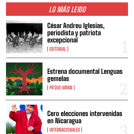
LO MÁS LEIDO
César Andreu Iglesias,
periodista y patriota
excepcional
EDITORIAL
Estrena documental Lenguas
gemelas
PA’QUE VAYAN
Cero elecciones intervenidas
en Nicaragua
INTERNACIONALES