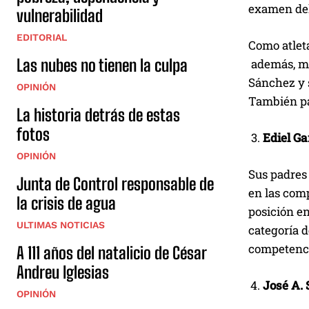
examen del
vulnerabilidad
EDITORIAL
Como atleta
Las nubes no tienen la culpa
además, ma
Sánchez y s
OPINIÓN
También par
La historia detrás de estas
fotos
Ediel Ga
OPINIÓN
Sus padres
Junta de Control responsable de
en las comp
la crisis de agua
posición en
ULTIMAS NOTICIAS
categoría d
competenci
A 111 años del natalicio de César
Andreu Iglesias
José A.
OPINIÓN