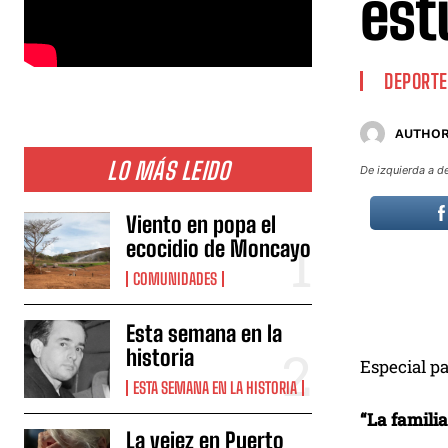
est
DEPORTE
AUTHOR
LO MÁS LEIDO
De izquierda a d
Viento en popa el
ecocidio de Moncayo
COMUNIDADES
Esta semana en la
historia
Especial 
ESTA SEMANA EN LA HISTORIA
“La famili
La vejez en Puerto