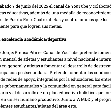
sábado 7 de junio del 2025 el canal de YouTube y colabor
ecas educativas, además de una medalla de reconocimiento
te de Puerto Rico. Cuatro atletas y cuatro familias que 
ente para que logren sus metas.
a excelencia académica/deportiva
e Jorge/Prensa Pitirre, Canal de YouTube pretende foment
 mental de atletas y estudiantes a nivel nacional e inte
 en general y atletas a fomentar el desarrollo de destrez
cupación postsecundaria. Pretende fomentar las condicion
 de redes de apoyo, integradas por la educadores, los entr
es gubernamentales y la comunidad en general para facilit
rio y el desarrollo de un plan educativo holístico que fo
e en un ser humano productivo. Junto a WMDD y el progra
lentes estudiantes/atletas del área este.