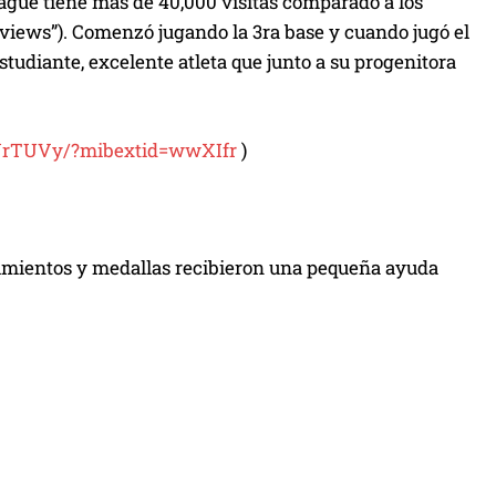
ague tiene más de 40,000 visitas comparado a los
 (views”). Comenzó jugando la 3ra base y cuando jugó el
udiante, excelente atleta que junto a su progenitora
GWrTUVy/?mibextid=wwXIfr
)
cimientos y medallas recibieron una pequeña ayuda