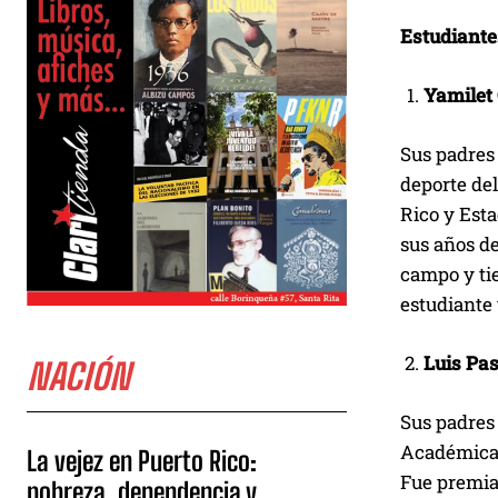
Estudiante
Yamilet
Sus padres 
deporte del
Rico y Est
sus años de
campo y ti
estudiante 
Luis Pa
NACIÓN
Sus padres
Académica 
La vejez en Puerto Rico:
Fue premiad
pobreza, dependencia y