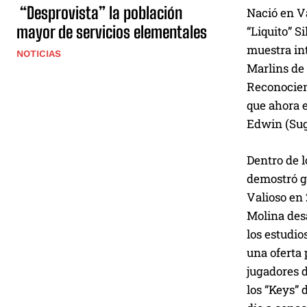
“Desprovista” la población
Nació en Va
mayor de servicios elementales
“Liquito” S
muestra int
NOTICIAS
Marlins de
Reconociend
que ahora e
Edwin (Suga
Dentro de 
demostró g
Valioso en 
Molina des
los estudi
una oferta 
jugadores 
los “Keys” 