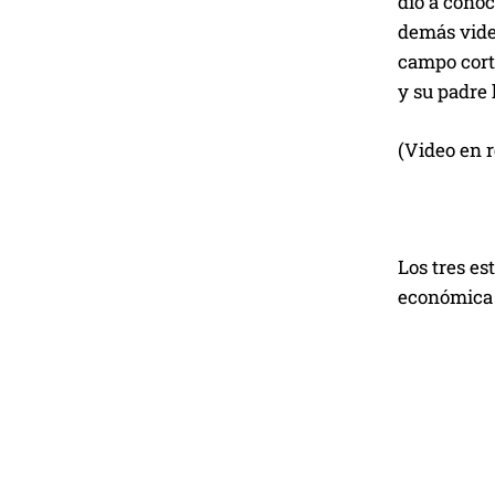
dio a cono
demás video
campo corto
y su padre
(Video en 
Los tres e
económica 