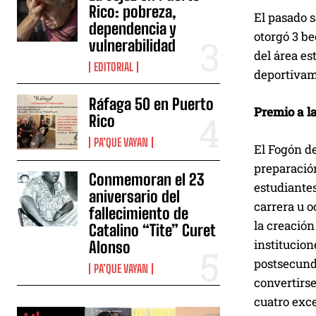
Rico: pobreza,
El pasado 
dependencia y
otorgó 3 b
vulnerabilidad
del área es
EDITORIAL
deportivam
Ráfaga 50 en Puerto
Premio a l
Rico
PA’QUE VAYAN
El Fogón d
preparación
Conmemoran el 23
estudiantes
aniversario del
carrera u o
fallecimiento de
la creación
Catalino “Tite” Curet
institucion
Alonso
postsecunda
PA’QUE VAYAN
convertirs
cuatro exce