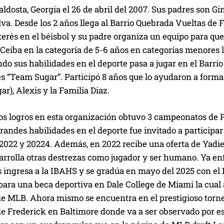
ldosta, Georgia el 26 de abril del 2007. Sus padres son G
ilva. Desde los 2 años llega al Barrio Quebrada Vueltas de
erés en el béisbol y su padre organiza un equipo para que
 Ceiba en la categoría de 5-6 años en categorías menores
o sus habilidades en el deporte pasa a jugar en el Barrio
s “Team Sugar”. Participó 8 años que lo ayudaron a forma
r), Alexis y la Familia Diaz.
los logros en esta organización obtuvo 3 campeonatos de 
randes habilidades en el deporte fue invitado a particip
2022 y 20224. Además, en 2022 recibe una oferta de Yadie
arrolla otras destrezas como jugador y ser humano. Ya en
os ingresa a la IBAHS y se gradúa en mayo del 2025 con e
para una beca deportiva en Dale College de Miami la cual 
de MLB. Ahora mismo se encuentra en el prestigioso torne
de Frederick en Baltimore donde va a ser observado por e