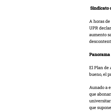
Sindicato 
A horas de 
UPR declaró
aumento sal
descontent
Panorama p
El Plan de 
bueno, el p
Aunado a e
que abonan 
universitar
que supone 