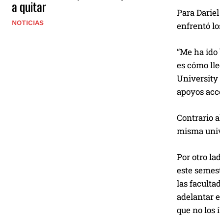
a quitar
Para Dariel
NOTICIAS
enfrentó lo
“Me ha ido 
es cómo lle
University 
apoyos acce
Contrario a
misma univ
Por otro la
este semest
las faculta
adelantar e
que no los 