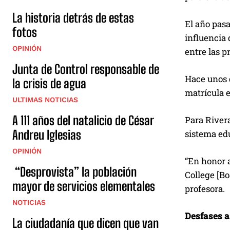
La historia detrás de estas
El año pasa
fotos
influencia 
OPINIÓN
entre las 
Junta de Control responsable de
Hace unos d
la crisis de agua
matrícula e
ULTIMAS NOTICIAS
A 111 años del natalicio de César
Para Rivera
Andreu Iglesias
sistema ed
OPINIÓN
“En honor a
“Desprovista” la población
College [Bo
mayor de servicios elementales
profesora.
NOTICIAS
Desfases a
La ciudadanía que dicen que van