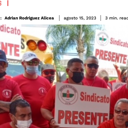
S
rea
Adrian Rodriguez Alicea
3
min.
agosto 15, 2023
: