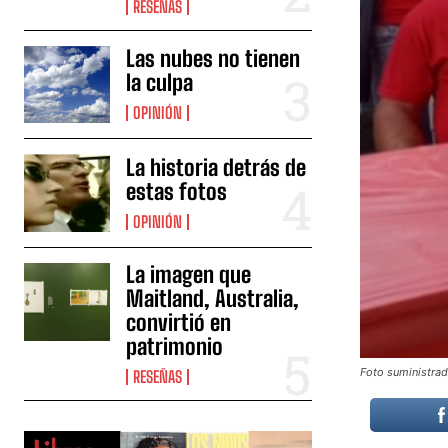
RESEÑAS
Las nubes no tienen
la culpa
OPINIÓN
La historia detrás de
estas fotos
OPINIÓN
La imagen que
Maitland, Australia,
convirtió en
patrimonio
Foto suministra
RESEÑAS