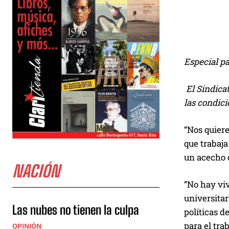
Especial 
El Sindica
las condici
“Nos quiere
que trabaja
un acecho c
NACIÓN
“No hay viv
universitar
Las nubes no tienen la culpa
políticas d
para el trab
OPINIÓN