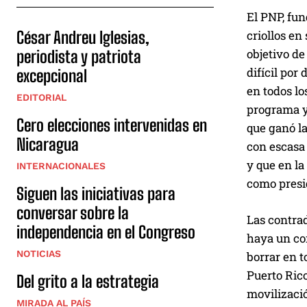
El PNP, fun
criollos en
César Andreu Iglesias,
objetivo de
periodista y patriota
difícil por
excepcional
en todos lo
EDITORIAL
programa y 
Cero elecciones intervenidas en
que ganó la
Nicaragua
con escasa 
y que en la
INTERNACIONALES
como presi
Siguen las iniciativas para
conversar sobre la
Las contrad
independencia en el Congreso
haya un co
NOTICIAS
borrar en t
Puerto Rico
Del grito a la estrategia
movilizaci
MIRADA AL PAÍS