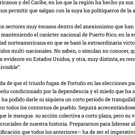
canos y del Caribe, en los que la región ha hecho ya sus
s permitir que salgan con la suya los politiqueros de la 
s sectores muy escasos dentro del anexionismo que han qu
 manteniendo el carácter nacional de Puerto Rico, en la e
dad norteamericana en que se basó la extraordinaria vict
dos multi-nacionales. No saben, o simulan no conocer, que
an evidente en Estados Unidos, y otra, muy distinta, es ren
ivisible”.
a de que el triunfo fugaz de Fortuño en las elecciones pas
ueño condicionado por la dependencia y el miedo que ha 
o ha podido darle ni siquiera un corto periodo de tranquilid
en todos los contornos de pueblo. Seguirá acrecentándose
ue le mengua su acción colectiva a corto plaza, pero su 
ruciales de nuestra historia. Prepararnos para liderear 
ficación que todos los anteriores— ha de ser el imperativ