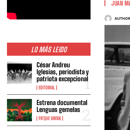
JUAN MA
AUTHOR
LO MÁS LEIDO
César Andreu
Iglesias, periodista y
patriota excepcional
EDITORIAL
Estrena documental
Lenguas gemelas
PA’QUE VAYAN