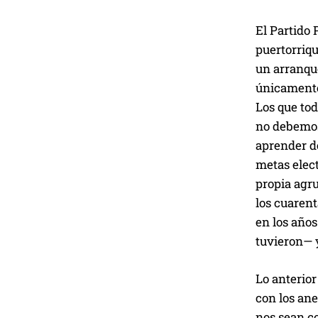
El Partido 
puertorriqu
un arranque
únicamente
Los que tod
no debemos
aprender d
metas elec
propia agr
los cuarent
en los años
tuvieron— y
Lo anterior
con los an
nos sean c