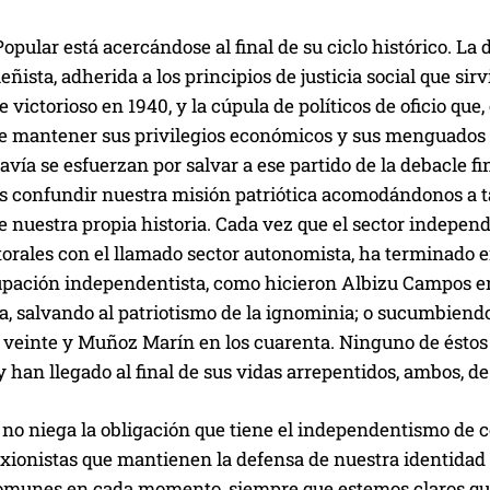
Popular está acercándose al final de su ciclo histórico. L
eñista, adherida a los principios de justicia social que sir
 victorioso en 1940, y la cúpula de políticos de oficio que
 mantener sus privilegios económicos y sus menguados rin
avía se esfuerzan por salvar a ese partido de la debacle 
 confundir nuestra misión patriótica acomodándonos a t
e nuestra propia historia. Cada vez que el sector indepe
torales con el llamado sector autonomista, ha terminado 
upación independentista, como hicieron Albizu Campos en 
a, salvando al patriotismo de la ignominia; o sucumbiend
 veinte y Muñoz Marín en los cuarenta. Ninguno de éstos 
 han llegado al final de sus vidas arrepentidos, ambos, d
 no niega la obligación que tiene el independentismo de 
exionistas que mantienen la defensa de nuestra identida
omunes en cada momento, siempre que estemos claros que