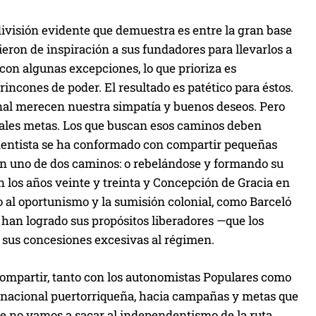
a división evidente que demuestra es entre la gran base
vieron de inspiración a sus fundadores para llevarlos a
, con algunas excepciones, lo que prioriza es
cones de poder. El resultado es patético para éstos.
final merecen nuestra simpatía y buenos deseos. Pero
ales metas. Los que buscan esos caminos deben
ndentista se ha conformado con compartir pequeñas
en uno de dos caminos: o rebelándose y formando su
los años veinte y treinta y Concepción de Gracia en
o al oportunismo y la sumisión colonial, como Barceló
han logrado sus propósitos liberadores —que los
e sus concesiones excesivas al régimen.
compartir, tanto con los autonomistas Populares como
d nacional puertorriqueña, hacia campañas y metas que
 no vamos a sacar al independentismo de la ruta