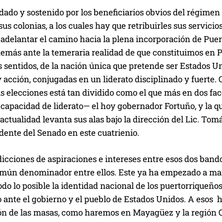
dado y sostenido por los beneficiarios obvios del régimen
 sus colonias, a los cuales hay que retribuirles sus servic
 adelantar el camino hacia la plena incorporación de Pue
 demás ante la temeraria realidad de que constituimos en
s sentidos, de la nación única que pretende ser Estados U
acción, conjugadas en un liderato disciplinado y fuerte. 
s elecciones está tan dividido como el que más en dos facci
capacidad de liderato— el hoy gobernador Fortuño, y la que
 actualidad levanta sus alas bajo la dirección del Lic. Tom
dente del Senado en este cuatrienio.
icciones de aspiraciones e intereses entre esos dos band
mún denominador entre ellos. Este ya ha empezado a mani
odo lo posible la identidad nacional de los puertorriqueño
 ante el gobierno y el pueblo de Estados Unidos. A esos 
ón de las masas, como haremos en Mayagüez y la región O