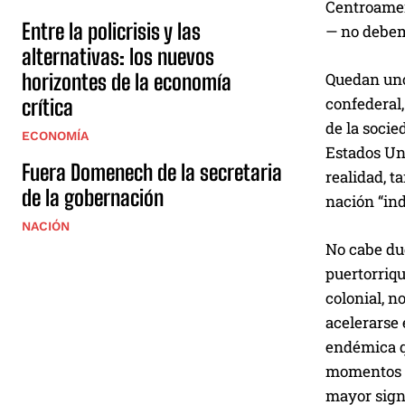
Centroameri
Entre la policrisis y las
— no debemo
alternativas: los nuevos
Quedan uno
horizontes de la economía
confederal,
crítica
de la socie
ECONOMÍA
Estados Uni
Fuera Domenech de la secretaria
realidad, t
de la gobernación
nación “ind
NACIÓN
No cabe dud
puertorriq
colonial, n
acelerarse 
endémica q
momentos c
mayor signi