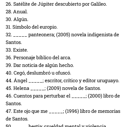
26. Satélite de Júpiter descubierto por Galileo.
28. Anual.
30. Algún.
31. Símbolo del europio.
32. _____ panteonera; (2005) novela indigenista de
Santos.
33. Existe.
36. Personaje bíblico del arca.
39. Dar noticia de algún hecho.
40. Cegó, deslumbró u ofuscó.
44. Ángel _____; escritor, crítico y editor uruguayo.
45. Helena _____; (2009) novela de Santos.
46. Cuentos para perturbar el _____; (2000) libro de
Santos.
47. Este ojo que me _____; (1996) libro de memorias
de Santos.
50. _____ bestia: crueldad mental y violencia