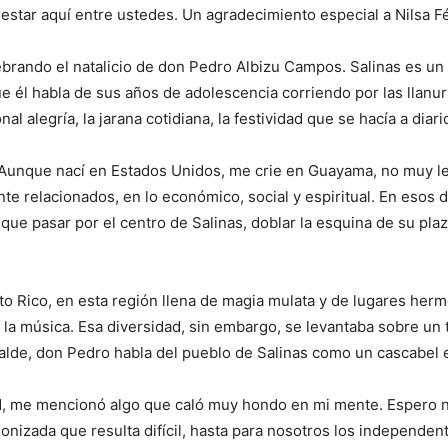
star aquí entre ustedes. Un agradecimiento especial a Nilsa Fél
ebrando el natalicio de don Pedro Albizu Campos. Salinas es un 
 él habla de sus años de adolescencia corriendo por las llanuras
l alegría, la jarana cotidiana, la festividad que se hacía a diari
. Aunque nací en Estados Unidos, me crie en Guayama, no muy le
relacionados, en lo económico, social y espiritual. En esos día
ue pasar por el centro de Salinas, doblar la esquina de su plaza
Rico, en esta región llena de magia mulata y de lugares hermos
y la música. Esa diversidad, sin embargo, se levantaba sobre un
balde, don Pedro habla del pueblo de Salinas como un cascabel e
ad, me mencionó algo que caló muy hondo en mi mente. Espero n
nizada que resulta difícil, hasta para nosotros los independentis