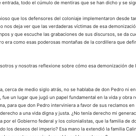
e entrada, todo el cúmulo de mentiras que se han dicho y se sig
enioso que los defensores del coloniaje implementaron desde t
 no nos deja ver que las verdaderas víctimas de esa demonizaci
ampos y que escuche las grabaciones de sus discursos, se da cu
ro era como esas poderosas montañas de la cordillera que defi
osotros y nosotras reflexione sobre cómo esa demonización de 
 cerca de medio siglo atrás, no se hablaba de don Pedro ni en l
, fue un lugar que jugó un papel fundamental en la vida y obra r
ama, para que don Pedro interviniera a favor de sus reclamos en
derecho a una vida digna y justa. ¿No tenía derecho mi generaci
por el Gobierno federal y los colonialistas, que la familia de 
ndo los deseos del imperio? Esa mano la extendió la familia Cal