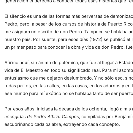
generación el derecho a conocer todas esas historias que re
El silencio es una de las formas más perversas de demonizaci
Pedro, pero, a pesar de los cursos de historia de Puerto Ric
me asignara un escrito de don Pedro. Tampoco se hablaba aca
nuestro país. Por suerte, para esos días (1972) se publicó e
un primer paso para conocer la obra y vida de don Pedro, f
Afirmo aquí, sin ánimo de polémica, que fue al llegar a Esta
vida de El Maestro en todo su significado real. Para mi asom
entusiasmo que me dejaron deslumbrado. Y no sólo eso, sino
todas partes, en las calles, en las casas, en los adornos y 
ese mundo para mí exótico no se hablaba tanto de ser puert
Por esos años, iniciada la década de los ochenta, llegó a mis
escogidas de Pedro Albizu Campos
, compiladas por Benjamín
escudriñando cada palabra, extrayendo cada concepto.