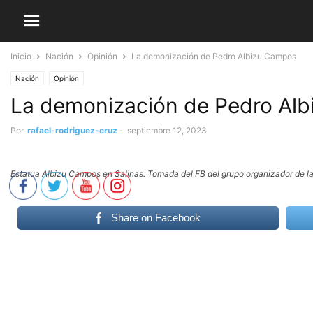
Inicio
Nación
Opinión
La demonización de Pedro Albizu Campos
Nación
Opinión
La demonización de Pedro Al
Por
rafael-rodriguez-cruz
-
septiembre 12, 2023
Estatua Albizu Campos en Salinas. Tomada del FB del grupo organizador de la
Share on Facebook