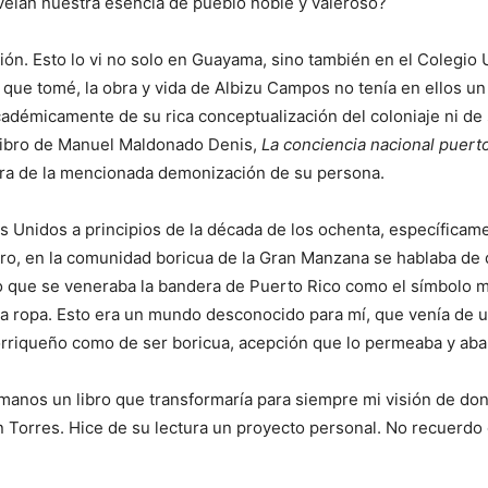
velan nuestra esencia de pueblo noble y valeroso?
ón. Esto lo vi no solo en Guayama, sino también en el Colegio 
o que tomé, la obra y vida de Albizu Campos no tenía en ellos u
démicamente de su rica conceptualización del coloniaje ni de 
l libro de Manuel Maldonado Denis,
La conciencia nacional puert
uera de la mencionada demonización de su persona.
dos Unidos a principios de la década de los ochenta, específica
bro, en la comunidad boricua de la Gran Manzana se hablaba de 
 que se veneraba la bandera de Puerto Rico como el símbolo m
en la ropa. Esto era un mundo desconocido para mí, que venía de 
orriqueño como de ser boricua, acepción que lo permeaba y aba
 manos un libro que transformaría para siempre mi visión de don
 Torres. Hice de su lectura un proyecto personal. No recuerdo c