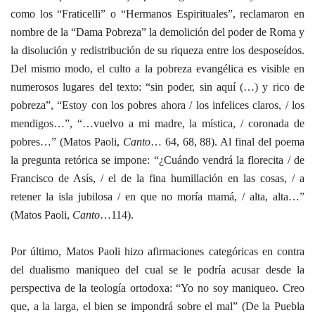
como los “Fraticelli” o “Hermanos Espirituales”
, reclamaron en
nombre de l
a “Dama Pobreza” la demolición del poder de Roma y
la disolución y redistribución de su riqueza entre los desposeídos.
Del mismo modo, el culto a la pobreza evangélica es visible en
numerosos lugares del texto: “sin poder, sin aquí (…) y rico de
pobreza”, “Estoy con los pobres ahora / los infelices claros, / los
mendigos…”, “…vuelvo a mi madre, la mística, / coronada de
pobres…” (Matos Paoli,
Canto
… 64, 68, 88). Al final del poema
la pregunta retórica se impone: “¿Cuándo vendrá la florecita / de
Francisco de Asís, / el de la fina humillación en las cosas, / a
retener la isla jubilosa / en que no moría mamá, / alta, alta…”
(Matos Paoli,
Canto
…114).
Por último, Matos Paoli hizo afirmaciones categóricas en contra
del dualismo maniqueo del cual se le podría acusar desde la
perspectiva de la teología ortodoxa: “Yo no soy maniqueo. Creo
que, a la larga, el bien se impondrá sobre el mal” (De la Puebla