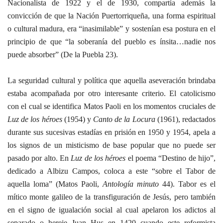
Nacionalista de 1922 y el de 1930, compartía además la
convicción de que la Nación Puertorriqueña, una forma espiritual
o cultural madura, era “inasimilable” y sostenían esa postura en el
principio de que “la soberanía del pueblo es ínsita…nadie nos
puede absorber” (De la Puebla 23).
La seguridad cultural y política que aquella aseveración brindaba
estaba acompañada por otro interesante criterio. El catolicismo
con el cual se identifica Matos Paoli en los momentos cruciales de
Luz de los héroes
(1954) y
Canto de la Locura
(1961), redactados
durante sus sucesivas estadías en prisión en 1950 y 1954, apela a
los signos de un misticismo de base popular que no puede ser
pasado por alto. En
Luz de los héroes
el poema “Destino de hijo”,
dedicado a Albizu Campos, coloca a este “sobre el Tabor de
aquella loma” (Matos Paoli,
Antología minuto
44). Tabor es el
mítico monte galileo de la transfiguración de Jesús, pero también
en el signo de igualación social al cual apelaron los adictos al
separado o hereje Juan Hus en 1420 cuando este reformista