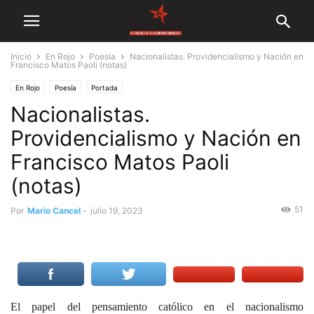
Inicio
En Rojo
Poesía
Nacionalistas. Providencialismo y Nación en
Francisco Matos Paoli (notas)
En Rojo
Poesía
Portada
Nacionalistas.
Providencialismo y Nación en
Francisco Matos Paoli
(notas)
51
Por
Mario Cancel
-
julio 19, 2023
El papel del pensamiento católico en el nacionalismo