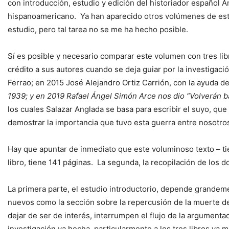
con introducción, estudio y edición del historiador español A
hispanoamericano. Ya han aparecido otros volúmenes de esta 
estudio, pero tal tarea no se me ha hecho posible.
Sí es posible y necesario comparar este volumen con tres lib
crédito a sus autores cuando se deja guiar por la investigac
Ferrao; en 2015 José Alejandro Ortiz Carrión, con la ayuda d
1939; y en 2019 Rafael Ángel Simón Arce nos dio “Volverán b
los cuales Salazar Anglada se basa para escribir el suyo, qu
demostrar la importancia que tuvo esta guerra entre nosotro
Hay que apuntar de inmediato que este voluminoso texto – ti
libro, tiene 141 páginas. La segunda, la recopilación de los 
La primera parte, el estudio introductorio, depende grandeme
nuevos como la sección sobre la repercusión de la muerte de 
dejar de ser de interés, interrumpen el flujo de la argumentac
investigación ya hecha, particularmente a los tres libros ya 