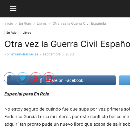
Inicio
En Rojo
Libros
Otra vez la Guerra Civil Española
En Rojo
Libros
Otra vez la Guerra Civil Españo
Por
efrain-barradas
-
septiembre 5, 2023
Share on Facebook
Especial para En Rojo
No estoy seguro de cuándo fue que supe por vez primera sobr
Federico García Lorca mi interés por este conflicto bélico me
adquirí tan pronto pude un nuevo libro que acaba de salir so