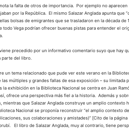
ota la falta de otros de importancia. Por ejemplo no aparecen 
aban por la República. El mismo Salazar Anglada apunta que “d
ellas bolsas de emigrantes que se trasladaron en la década de
e todo Vega podrían ofrecer buenas pistas para entender el orig
a.
viene precedido por un informativo comentario suyo que hay qu
parte del libro.
re un tema relacionado que pude ver este verano en la Biblioteca
las múltiples y grandes fallas de esa exposición – su limitada 
as la exhibición en la Biblioteca Nacional se centra en Juan Ra
 así, ofrece una perspectiva más fiel a la historia. Además y sob
, mientras que Salazar Anglada construye un amplio contexto his
blioteca Nacional se proponía reconstruir “el amplio contexto de
blicaciones, sus colaboraciones y amistades)” [Cito de la página 
bí. El libro de Salazar Anglada, muy al contrario, tiene pers