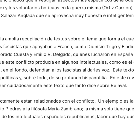
rce) y los voluntarios boricuas en la guerra misma (Ortiz Carri
e Salazar Anglada que se aprovecha muy honesta e inteligenteme
 la amplia recopilación de textos sobre el tema que forma el c
los fascistas que apoyaban a Franco, como Dionisio Trigo y El
morado Cuesta y Emilio R. Delgado, quienes lucharon en España
 este conflicto producía en algunos intelectuales, como es el 
e, en el fondo, defendían a los fascistas al darles voz. Este tex
olíticas y, sobre todo, de su profunda hispanofilia. En este re
eer cuidadosamente este texto que tanto dice sobre Belaval.
tamente están relacionados con el conflicto. Un ejemplo es la
o Piedras a la filósofa María Zambrano; la misma sólo tiene qu
 de los intelectuales españoles republicanos, labor que hay qu