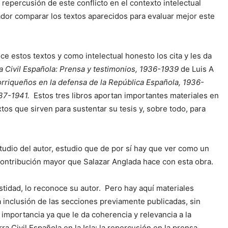
 repercusión de este conflicto en el contexto intelectual
dor comparar los textos aparecidos para evaluar mejor este
e estos textos y como intelectual honesto los cita y les da
a Civil Española: Prensa y testimonios, 1936-1939
de Luis A
torriqueños en la defensa de la República Española, 1936-
937-1941.
Estos tres libros aportan importantes materiales en
os que sirven para sustentar su tesis y, sobre todo, para
udio del autor, estudio que de por sí hay que ver como un
a contribución mayor que Salazar Anglada hace con esta obra.
stidad, lo reconoce su autor. Pero hay aquí materiales
a inclusión de las secciones previamente publicadas, sin
e importancia ya que le da coherencia y relevancia a la
a Civil Española en la Isla: la repercusión en la prensa