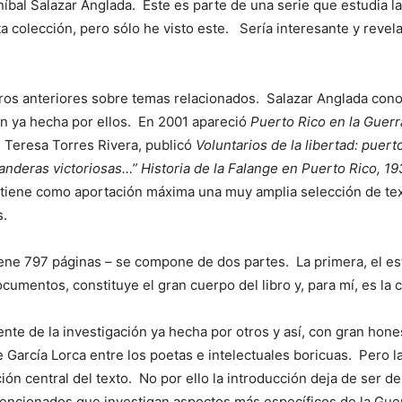
níbal Salazar Anglada. Este es parte de una serie que estudia la
colección, pero sólo he visto este. Sería interesante y revela
ros anteriores sobre temas relacionados. Salazar Anglada conoc
ión ya hecha por ellos. En 2001 apareció
Puerto Rico en la Guerr
e Teresa Torres Rivera, publicó
Voluntarios de la libertad: puer
anderas victoriosas…” Historia de la Falange en Puerto Rico, 1
e tiene como aportación máxima una muy amplia selección de text
s.
ene 797 páginas – se compone de dos partes. La primera, el est
documentos, constituye el gran cuerpo del libro y, para mí, es l
nte de la investigación ya hecha por otros y así, con gran hone
García Lorca entre los poetas e intelectuales boricuas. Pero l
ión central del texto. No por ello la introducción deja de ser d
mencionados que investigan aspectos más específicos de la Guerr