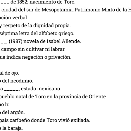
____ de 1852; nacimiento de Toro.
a ciudad del sur de Mesopotamia, Patrimonio Mixto de la
ción verbal.
y respeto de la dignidad propia.
éptima letra del alfabeto griego.
__; (1987) novela de Isabel Allende.
o campo sin cultivar ni labrar.
 que indica negación o privación.
l de ojo.
o del neodimio.
na _____; estado mexicano.
pueblo natal de Toro en la provincia de Oriente.
o ir.
 del argón.
país caribeño donde Toro vivió exiliada.
 la baraja.