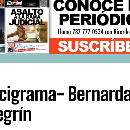
cigrama- Bernarda
egrín