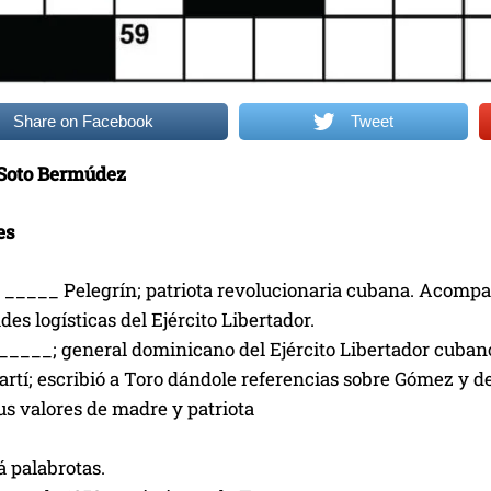
Share on Facebook
Tweet
 Soto Bermúdez
es
 _____ Pelegrín; patriota revolucionaria cubana. Acompañ
ades logísticas del Ejército Libertador.
_____; general dominicano del Ejército Libertador cuba
artí; escribió a Toro dándole referencias sobre Gómez y 
s valores de madre y patriota
rá palabrotas.