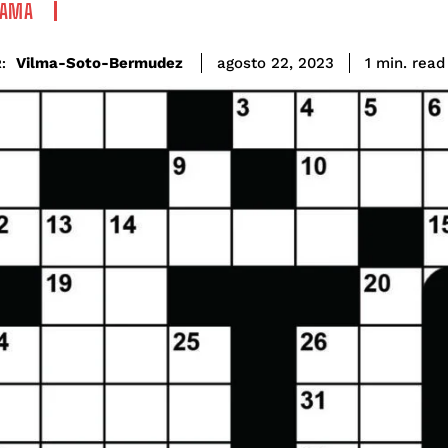
RAMA
read
Vilma-Soto-Bermudez
1
min.
agosto 22, 2023
: