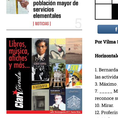
población mayor de
servicios
elementales
NOTICIAS
Por Vilma
Horizontal
1. Bernarda
las activid
3. Máximo 
7. _____ M
reconoce su
10. Mirar.
12. Proferi