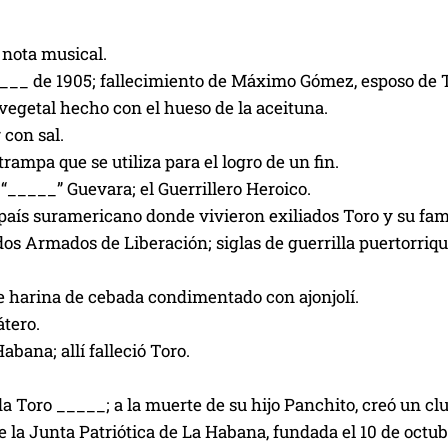
 nota musical.
_____ de 1905; fallecimiento de Máximo Gómez, esposo de 
vegetal hecho con el hueso de la aceituna.
 con sal.
 trampa que se utiliza para el logro de un fin.
 “_____” Guevara; el Guerrillero Heroico.
país suramericano donde vivieron exiliados Toro y su fami
os Armados de Liberación; siglas de guerrilla puertorriq
e harina de cebada condimentado con ajonjolí.
átero.
abana; allí falleció Toro.
a Toro _____; a la muerte de su hijo Panchito, creó un c
la Junta Patriótica de La Habana, fundada el 10 de octub