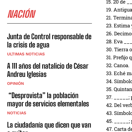
15. 20 de _
19. Antigu
NACIÓN
21. Termina
23. Estima 
26. Decimos
Junta de Control responsable de
28. Eva ___
la crisis de agua
30. Tierra 
ULTIMAS NOTICIAS
31. Prefijo
A 111 años del natalicio de César
32. Canoa.
Andreu Iglesias
33. Eché ma
34. Símbol
OPINIÓN
35. Quinta
“Desprovista” la población
37. _____; 
mayor de servicios elementales
42. Del verb
43. Símbolo
NOTICIAS
45. _____; 
La ciudadanía que dicen que van
47. Carta de