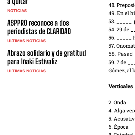
a quitar
48. Preposi
NOTICIAS
49. En el h
53. _____; 
ASPPRO reconoce a dos
54. 29 de _
periodistas de CLARIDAD
56. _____ P
ULTIMAS NOTICIAS
57. Onomato
Abrazo solidario y de gratitud
58. Pasad l
para Iñaki Estívaliz
59. 7 de __
Gómez, al 
ULTIMAS NOTICIAS
Verticales
2. Onda.
4. Alga ver
5. Acusati
6. Época.
8. Catedral.