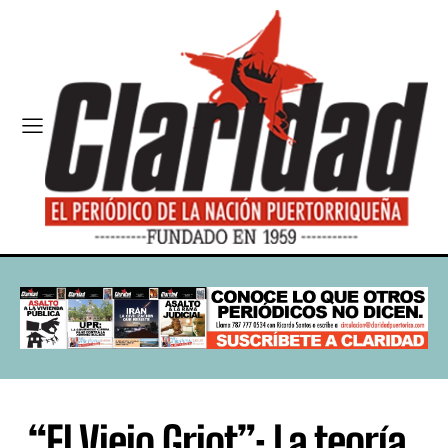
“El Viejo Griot”: La teoría