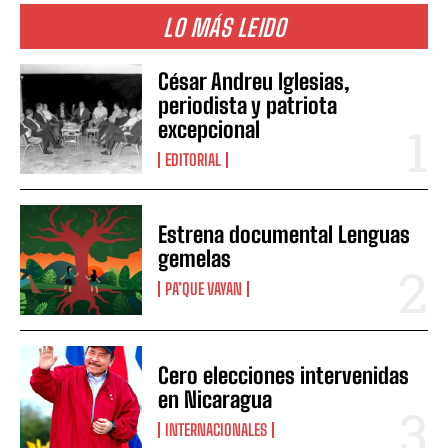
LO MÁS LEIDO
César Andreu Iglesias,
periodista y patriota
excepcional
EDITORIAL
Estrena documental Lenguas
gemelas
PA’QUE VAYAN
Cero elecciones intervenidas
en Nicaragua
INTERNACIONALES