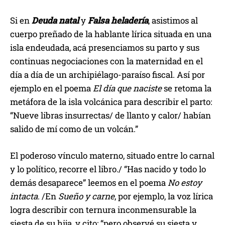
Si en
Deuda natal
y
Falsa heladería
, asistimos al
cuerpo preñado de la hablante lírica situada en una
isla endeudada, acá presenciamos su parto y sus
continuas negociaciones con la maternidad en el
día a día de un archipiélago-paraíso fiscal. Así por
ejemplo en el poema
El día que naciste
se retoma la
metáfora de la isla volcánica para describir el parto:
“Nueve libras insurrectas/ de llanto y calor/ habían
salido de mí como de un volcán.”
El poderoso vínculo materno, situado entre lo carnal
y lo político, recorre el libro./ “Has nacido y todo lo
demás desaparece” leemos en el poema
No estoy
intacta
. /En
Sueño y carne
, por ejemplo, la voz lírica
logra describir con ternura inconmensurable la
siesta de su hija, y cito: “pero observé su siesta y