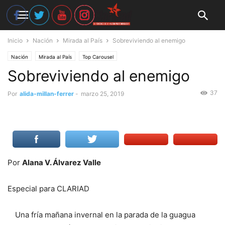
Inicio
Nación
Mirada al País
Sobreviviendo al enemigo
Nación
Mirada al País
Top Carousel
Sobreviviendo al enemigo
37
Por
alida-millan-ferrer
-
marzo 25, 2019
Por
Alana V. Álvarez Valle
Especial para CLARIAD
Una fría mañana invernal en la parada de la guagua