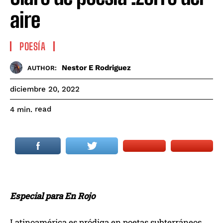
aire
POESÍA
Nestor E Rodriguez
AUTHOR:
diciembre 20, 2022
read
4
min.
Especial para En Rojo
Latinoamérica es pródiga en poetas subterráneos.