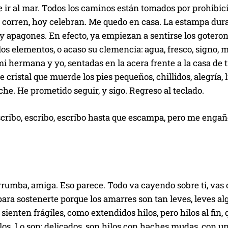
 ir al mar. Todos los caminos están tomados por prohibic
 corren, hoy celebran. Me quedo en casa. La estampa durar
y apagones. En efecto, ya empiezan a sentirse los goterone
 los elementos, o acaso su clemencia: agua, fresco, signo,
i hermana y yo, sentadas en la acera frente a la casa de tití
e cristal que muerde los pies pequeños, chillidos, alegría, l
che. He prometido seguir, y sigo. Regreso al teclado.
cribo, escribo, escribo hasta que escampa, pero me engaño
rrumba, amiga. Eso parece. Todo va cayendo sobre ti, vas
ara sostenerte porque los amarres son tan leves, leves al
sienten frágiles, como extendidos hilos, pero hilos al fin, 
los. Lo son: delicados, son hilos con haches mudas, con una 