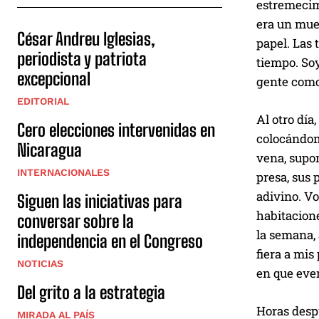
estremecimi
era un muer
César Andreu Iglesias,
papel. Las
periodista y patriota
tiempo. Soy
excepcional
gente como 
EDITORIAL
Al otro día
Cero elecciones intervenidas en
colocándome
Nicaragua
vena, supon
INTERNACIONALES
presa, sus 
adivino. Vo
Siguen las iniciativas para
habitacion
conversar sobre la
la semana, 
independencia en el Congreso
fiera a mis
NOTICIAS
en que eve
Del grito a la estrategia
Horas despu
MIRADA AL PAÍS