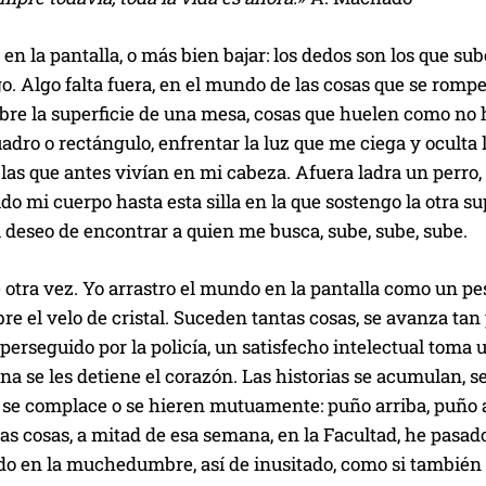
r en la pantalla, o más bien bajar: los dedos son los que su
go. Algo falta fuera, en el mundo de las cosas que se romp
bre la superficie de una mesa, cosas que huelen como no h
dro o rectángulo, enfrentar la luz que me ciega y oculta lo
 las que antes vivían en mi cabeza. Afuera ladra un perro, af
do mi cuerpo hasta esta silla en la que sostengo la otra su
 deseo de encontrar a quien me busca, sube, sube, sube.
 otra vez. Yo arrastro el mundo en la pantalla como un p
bre el velo de cristal. Suceden tantas cosas, se avanza ta
rseguido por la policía, un satisfecho intelectual toma u
na se les detiene el corazón. Las historias se acumulan, se
se complace o se hieren mutuamente: puño arriba, puño a
as cosas, a mitad de esa semana, en la Facultad, he pasa
o en la muchedumbre, así de inusitado, como si también al