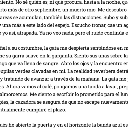
ento. No sé quién es, ni qué procura, hasta a la noche, q
to más de otro septiembre, un muerto mío. Me descubro lú
 tareas se acumulan, también las distracciones. Subo y s
 una más a este lado del espejo. Escucho tronar, cae un ag
yo así, atrapada. Ya no veo nada, pero el ruido continúa 
, fiel a su costumbre, la gata me despierta sentándose en 
 su garra suave en la garganta. Siento sus uñas sobre la 
go que va llena de sangre. Abro los ojos y la encuentro 
pupilas verdes clavadas en mí. La realidad reverbera detrás
y tratando de avanzar a través de la mañana. La gata me 
es. Ahora vamos al café, pongamos una tanda a lavar, pre
almorcemos. Me siento a escribir lo prometido para el lu
 pies, la cazadora se asegura de que no escape nuevament
ntualmente cumpliré el plazo.
és he abierto la puerta y en el horizonte la banda azul e