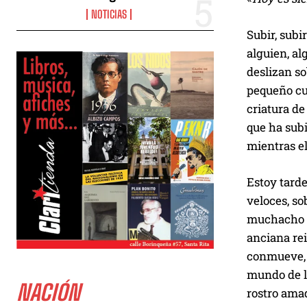
NOTICIAS
Subir, subi
alguien, al
deslizan so
pequeño cua
criatura de
que ha subi
mientras el
Estoy tarde
veloces, so
muchacho pe
anciana rei
conmueve, 
mundo de l
NACIÓN
rostro amad