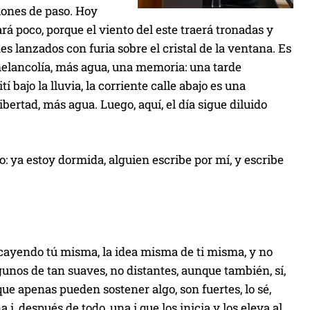
iones de paso. Hoy
á poco, porque el viento del este traerá tronadas y
s lanzados con furia sobre el cristal de la ventana. Es
 melancolía, más agua, una memoria: una tarde
 bajo la lluvia, la corriente calle abajo es una
ibertad, más agua. Luego, aquí, el día sigue diluido
: ya estoy dormida, alguien escribe por mí, y escribe
 cayendo tú misma, la idea misma de ti misma, y no
gunos de tan suaves, no distantes, aunque también, sí,
que apenas pueden sostener algo, son fuertes, lo sé,
i, después de todo, una i que los inicia y los eleva al