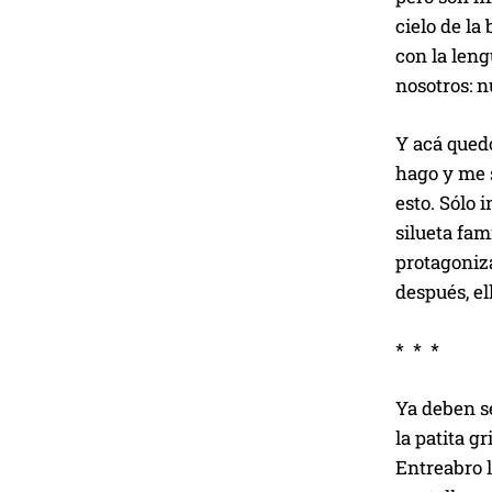
cielo de la
con la leng
nosotros: n
Y acá qued
hago y me s
esto. Sólo 
silueta fam
protagoniza
después, e
* * *
Ya deben se
la patita g
Entreabro 