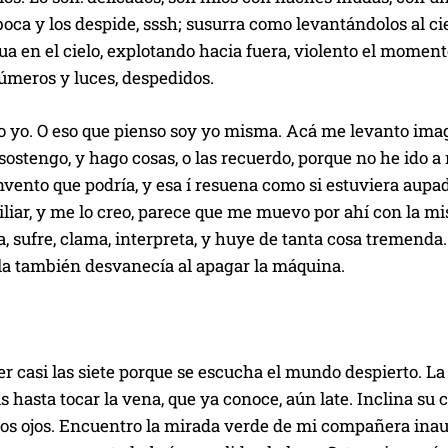
 boca y los despide, sssh; susurra como levantándolos al c
ua en el cielo, explotando hacia fuera, violento el moment
úmeros y luces, despedidos.
o yo. O eso que pienso soy yo misma. Acá me levanto ima
ostengo, y hago cosas, o las recuerdo, porque no he ido a
invento que podría, y esa í resuena como si estuviera aup
iliar, y me lo creo, parece que me muevo por ahí con la mis
, sufre, clama, interpreta, y huye de tanta cosa tremenda. 
lla también desvanecía al apagar la máquina.
r casi las siete porque se escucha el mundo despierto. L
ris hasta tocar la vena, que ya conoce, aún late. Inclina 
los ojos. Encuentro la mirada verde de mi compañera ina