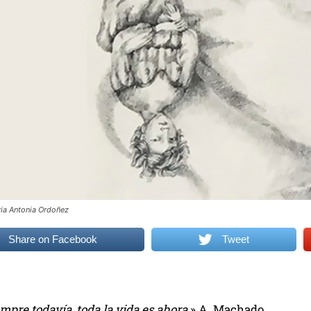
ria Antonia Ordoñez
Share on Facebook
Tweet
mpre todavía, toda la vida es ahora.
» A. Machado